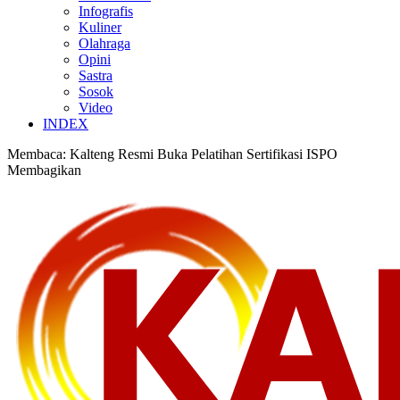
Infografis
Kuliner
Olahraga
Opini
Sastra
Sosok
Video
INDEX
Membaca:
Kalteng Resmi Buka Pelatihan Sertifikasi ISPO
Membagikan