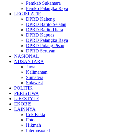
Pemkab Sukamara
Pemko Palangka Raya
LEGISLATIF
DPRD Kalteng
DPRD Barito Selatan
DPRD Barito Utara
DPRD Kapuas
DPRD Palangka Raya
DPRD Pulang Pisau
DPRD Seruyan
NASIONAL
NUSANTARA
Jawa
Kalimantan
Sumatera
Sulawesi
POLITIK
PERISTIWA
LIFESTYLE
EKOBIS
LAINNYA
Cek Fakta
Foto
Hikmah
Internasional