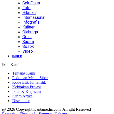
Cek Fakta
Foto
Hikmah
Internasional
Infografis
Kuliner
Olahraga
Opini
Sastra
Sosok
Video
INDEX
Ikuti Kami
Tentang Kami
Pedoman Media Siber
Kode Etik Jurnalistik
Kebijakan Privasi
Iklan & Kerjasama
Kirim Artikel
Disclaimer
@ 2026 Copyright Kantamedia.com. Allright Reserved
Beranda
»
Eksekutif
»
Pemprov Kalteng