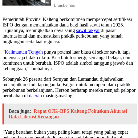
Pemerintah Provinsi Kalteng berkomitmen mempercepat sertifikasi
ISPO dengan memanfaatkan dana bagi hasil sawit tahun 2025.
Tujuannya, meningkatkan daya saing
sawit rakyat
di pasar
internasional dan memastikan praktik perkebunan yang ramah
lingkungan serta taat regulasi.
“
Kalimantan Tengah
punya potensi luar biasa di sektor sawit, tapi
potensi saja tidak cukup. Kita butuh sinergi, semangat belajar, dan
komitmen untuk berubah. ISPO adalah simbol tanggung jawab dan
kebanggaan,” tambahnya.
Sebanyak 26 peserta dari Seruyan dan Lamandau dijadwalkan
melanjutkan studi lapangan ke Bogor untuk memperdalam praktik
perkebunan berkelanjutan. Herson berharap mereka menjadi pelopor
perubahan di
daerah
masing-masing.
Baca juga:
Rapat OJK–BPS Kalteng Fokuskan Akurasi
Data Literasi Keuangan
“Yang bertahan bukan yang paling kuat, tetapi yang paling cepat
belajar dan mau berubah. Karena itu, jadilah pelopor di daerah