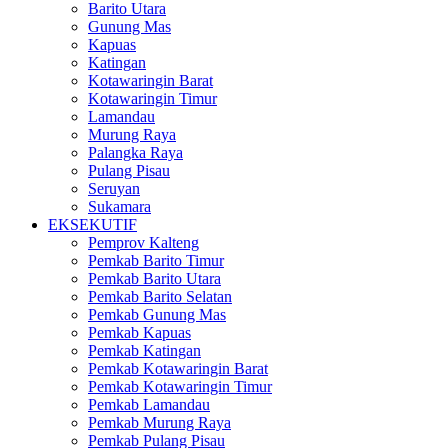
Barito Utara
Gunung Mas
Kapuas
Katingan
Kotawaringin Barat
Kotawaringin Timur
Lamandau
Murung Raya
Palangka Raya
Pulang Pisau
Seruyan
Sukamara
EKSEKUTIF
Pemprov Kalteng
Pemkab Barito Timur
Pemkab Barito Utara
Pemkab Barito Selatan
Pemkab Gunung Mas
Pemkab Kapuas
Pemkab Katingan
Pemkab Kotawaringin Barat
Pemkab Kotawaringin Timur
Pemkab Lamandau
Pemkab Murung Raya
Pemkab Pulang Pisau