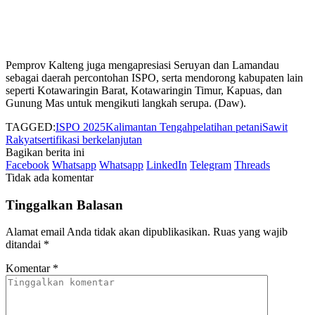
Pemprov Kalteng juga mengapresiasi Seruyan dan Lamandau
sebagai daerah percontohan ISPO, serta mendorong kabupaten lain
seperti Kotawaringin Barat, Kotawaringin Timur, Kapuas, dan
Gunung Mas untuk mengikuti langkah serupa. (Daw).
TAGGED:
ISPO 2025
Kalimantan Tengah
pelatihan petani
Sawit
Rakyat
sertifikasi berkelanjutan
Bagikan berita ini
Facebook
Whatsapp
Whatsapp
LinkedIn
Telegram
Threads
Tidak ada komentar
Tinggalkan Balasan
Alamat email Anda tidak akan dipublikasikan.
Ruas yang wajib
ditandai
*
Komentar
*