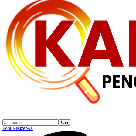
Font Resizer
Aa