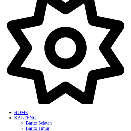
HOME
KALTENG
Barito Selatan
Barito Timur