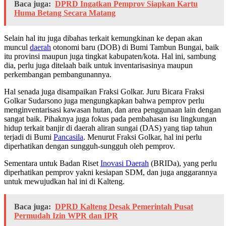
Baca juga:
DPRD Ingatkan Pemprov Siapkan Kartu
Huma Betang Secara Matang
Selain hal itu juga dibahas terkait kemungkinan ke depan akan
muncul
daerah
otonomi baru (DOB) di Bumi Tambun Bungai, baik
itu provinsi maupun juga tingkat kabupaten/kota. Hal ini, sambung
dia, perlu juga ditelaah baik untuk inventarisasinya maupun
perkembangan pembangunannya.
Hal senada juga disampaikan Fraksi Golkar. Juru Bicara Fraksi
Golkar Sudarsono juga mengungkapkan bahwa pemprov perlu
menginventarisasi kawasan hutan, dan area penggunaan lain dengan
sangat baik. Pihaknya juga fokus pada pembahasan isu lingkungan
hidup terkait banjir di daerah aliran sungai (DAS) yang tiap tahun
terjadi di Bumi
Pancasila
. Menurut Fraksi Golkar, hal ini perlu
diperhatikan dengan sungguh-sungguh oleh pemprov.
Sementara untuk Badan Riset
Inovasi Daerah
(BRIDa), yang perlu
diperhatikan pemprov yakni kesiapan SDM, dan juga anggarannya
untuk mewujudkan hal ini di Kalteng.
Baca juga:
DPRD Kalteng Desak Pemerintah Pusat
Permudah Izin WPR dan IPR