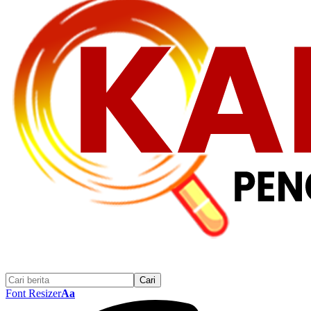
Font Resizer
Aa