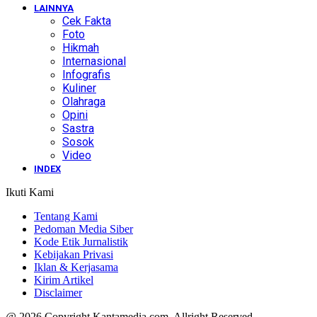
LAINNYA
Cek Fakta
Foto
Hikmah
Internasional
Infografis
Kuliner
Olahraga
Opini
Sastra
Sosok
Video
INDEX
Ikuti Kami
Tentang Kami
Pedoman Media Siber
Kode Etik Jurnalistik
Kebijakan Privasi
Iklan & Kerjasama
Kirim Artikel
Disclaimer
@ 2026 Copyright Kantamedia.com. Allright Reserved