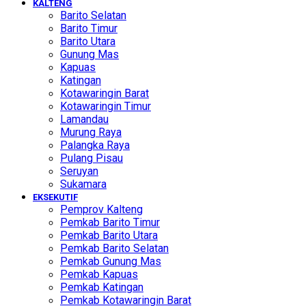
KALTENG
Barito Selatan
Barito Timur
Barito Utara
Gunung Mas
Kapuas
Katingan
Kotawaringin Barat
Kotawaringin Timur
Lamandau
Murung Raya
Palangka Raya
Pulang Pisau
Seruyan
Sukamara
EKSEKUTIF
Pemprov Kalteng
Pemkab Barito Timur
Pemkab Barito Utara
Pemkab Barito Selatan
Pemkab Gunung Mas
Pemkab Kapuas
Pemkab Katingan
Pemkab Kotawaringin Barat