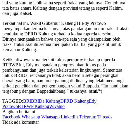
hal yang kurang lebih sama seperti fraksi yang lainnya. Contohnya
tata batas antara Kalteng dengan provinsi tetangga seperti Kaltim,
dan juga Kalsel.
Terkait hal ini, Wakil Gubernur Kalteng H Edy Pratowo
menyampaikan terima kasihnya, atas pandangan umum fraksi-fraksi
pendukung DPRD Kalteng terhadap kedua raperda tersebut.
Dirinya mengatakan bahwa apa-apa saja yang disampaikan oleh
fraksi-fraksi saat itu semua merupakan hal-hal yang positif untuk
kemajuan Kalteng.
Ketika diwawancarai terkait fokus pemprov terhadap raperda
RTRWP ini, Edy mengatakan pemprov akan fokus pada
pembangunan dan juga terkait kelestarian lingkungan. Sementara
untuk BRIDa, rencananya tidak akan berdiri sebagai perangkat
daerah yang baru, namun tergabung di dinas yang telah menaungi
terkait penelitian dan pengembangan yakni Bappeda. “Itu nanti akan
tergabung dengan Bappedalitbang,” tukasnya.
(ami/*)
TAGGED:
BRI
BRIDa Kalteng
DPRD Kalteng
Edy
Pratowo
RTRWP Kalteng
Wiyatno
Bagikan berita ini
Facebook
Whatsapp
Whatsapp
LinkedIn
Telegram
Threads
Tidak ada komentar