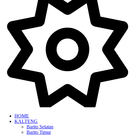
HOME
KALTENG
Barito Selatan
Barito Timur