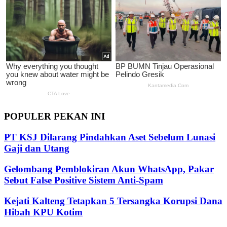
POPULER PEKAN INI
PT KSJ Dilarang Pindahkan Aset Sebelum Lunasi
Gaji dan Utang
Gelombang Pemblokiran Akun WhatsApp, Pakar
Sebut False Positive Sistem Anti-Spam
Kejati Kalteng Tetapkan 5 Tersangka Korupsi Dana
Hibah KPU Kotim