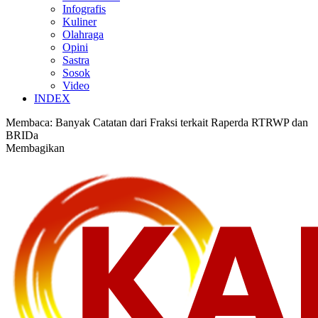
Infografis
Kuliner
Olahraga
Opini
Sastra
Sosok
Video
INDEX
Membaca:
Banyak Catatan dari Fraksi terkait Raperda RTRWP dan
BRIDa
Membagikan