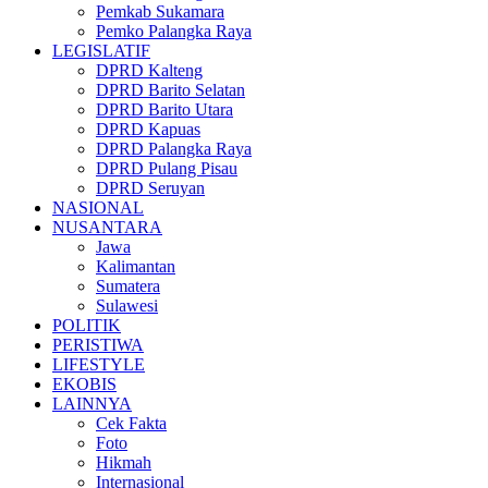
Pemkab Sukamara
Pemko Palangka Raya
LEGISLATIF
DPRD Kalteng
DPRD Barito Selatan
DPRD Barito Utara
DPRD Kapuas
DPRD Palangka Raya
DPRD Pulang Pisau
DPRD Seruyan
NASIONAL
NUSANTARA
Jawa
Kalimantan
Sumatera
Sulawesi
POLITIK
PERISTIWA
LIFESTYLE
EKOBIS
LAINNYA
Cek Fakta
Foto
Hikmah
Internasional