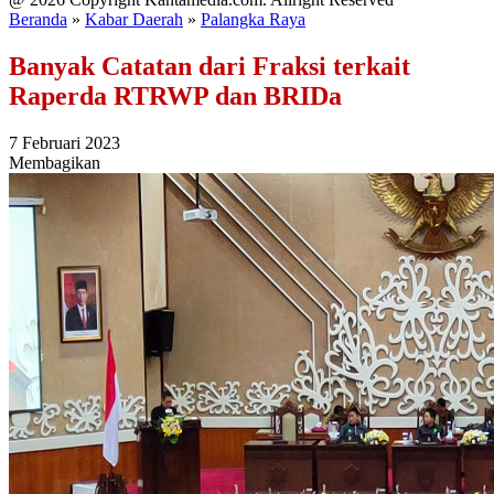
Beranda
»
Kabar Daerah
»
Palangka Raya
Banyak Catatan dari Fraksi terkait
Raperda RTRWP dan BRIDa
7 Februari 2023
Membagikan