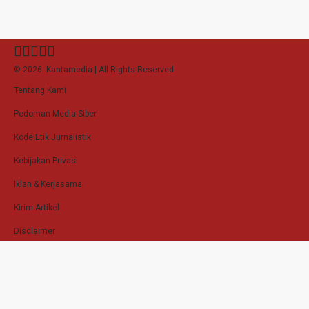
© 2026. Kantamedia | All Rights Reserved
Tentang Kami
Pedoman Media Siber
Kode Etik Jurnalistik
Kebijakan Privasi
Iklan & Kerjasama
Kirim Artikel
Disclaimer