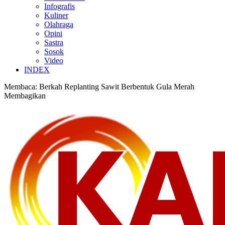
Infografis
Kuliner
Olahraga
Opini
Sastra
Sosok
Video
INDEX
Membaca:
Berkah Replanting Sawit Berbentuk Gula Merah
Membagikan