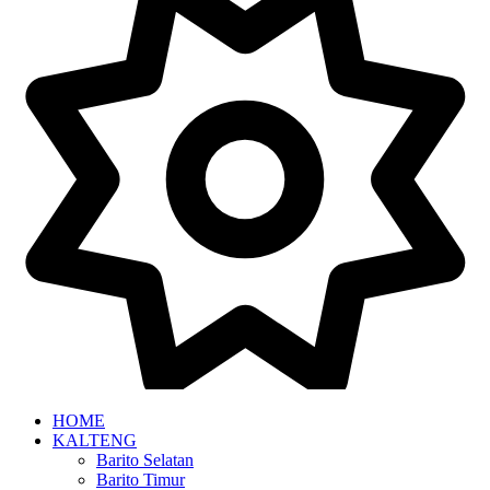
HOME
KALTENG
Barito Selatan
Barito Timur