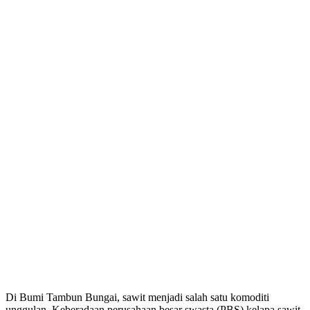
Di Bumi Tambun Bungai, sawit menjadi salah satu komoditi
unggulan. Keberadaan perusahaan besar swasta (PBS) kelapa sawit,