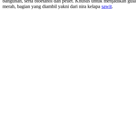
bangunan, serta bioetanol dan pellet. Khusus untuk menjadikan gula
merah, bagian yang diambil yakni dari nira kelapa
sawit
.