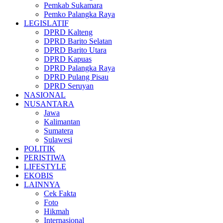
Pemkab Sukamara
Pemko Palangka Raya
LEGISLATIF
DPRD Kalteng
DPRD Barito Selatan
DPRD Barito Utara
DPRD Kapuas
DPRD Palangka Raya
DPRD Pulang Pisau
DPRD Seruyan
NASIONAL
NUSANTARA
Jawa
Kalimantan
Sumatera
Sulawesi
POLITIK
PERISTIWA
LIFESTYLE
EKOBIS
LAINNYA
Cek Fakta
Foto
Hikmah
Internasional