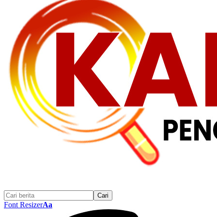
Font Resizer
Aa