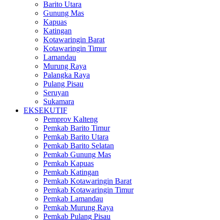
Barito Utara
Gunung Mas
Kapuas
Katingan
Kotawaringin Barat
Kotawaringin Timur
Lamandau
Murung Raya
Palangka Raya
Pulang Pisau
Seruyan
Sukamara
EKSEKUTIF
Pemprov Kalteng
Pemkab Barito Timur
Pemkab Barito Utara
Pemkab Barito Selatan
Pemkab Gunung Mas
Pemkab Kapuas
Pemkab Katingan
Pemkab Kotawaringin Barat
Pemkab Kotawaringin Timur
Pemkab Lamandau
Pemkab Murung Raya
Pemkab Pulang Pisau