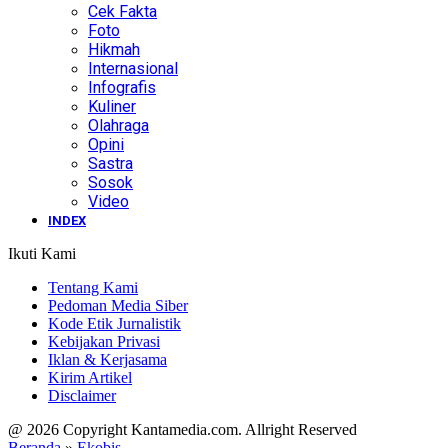
Cek Fakta
Foto
Hikmah
Internasional
Infografis
Kuliner
Olahraga
Opini
Sastra
Sosok
Video
INDEX
Ikuti Kami
Tentang Kami
Pedoman Media Siber
Kode Etik Jurnalistik
Kebijakan Privasi
Iklan & Kerjasama
Kirim Artikel
Disclaimer
@ 2026 Copyright Kantamedia.com. Allright Reserved
Beranda
»
Ekobis