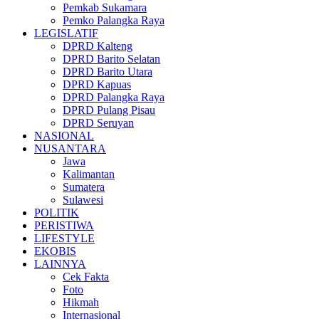
Pemkab Sukamara
Pemko Palangka Raya
LEGISLATIF
DPRD Kalteng
DPRD Barito Selatan
DPRD Barito Utara
DPRD Kapuas
DPRD Palangka Raya
DPRD Pulang Pisau
DPRD Seruyan
NASIONAL
NUSANTARA
Jawa
Kalimantan
Sumatera
Sulawesi
POLITIK
PERISTIWA
LIFESTYLE
EKOBIS
LAINNYA
Cek Fakta
Foto
Hikmah
Internasional