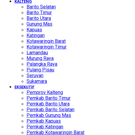
KALTENG
Barito Selatan
Barito Timur
Barito Utara
Gunung Mas
Kapuas
Katingan
Kotawaringin Barat
Kotawaringin Timur
Lamandau
Murung Raya
Palangka Raya
Pulang Pisau
Seruyan
Sukamara
EKSEKUTIF
Pemprov Kalteng
Pemkab Barito Timur
Pemkab Barito Utara
Pemkab Barito Selatan
Pemkab Gunung Mas
Pemkab Kapuas
Pemkab Katingan
Pemkab Kotawaringin Barat