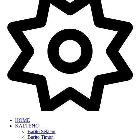
HOME
KALTENG
Barito Selatan
Barito Timur