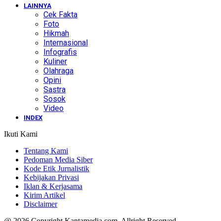
LAINNYA
Cek Fakta
Foto
Hikmah
Internasional
Infografis
Kuliner
Olahraga
Opini
Sastra
Sosok
Video
INDEX
Ikuti Kami
Tentang Kami
Pedoman Media Siber
Kode Etik Jurnalistik
Kebijakan Privasi
Iklan & Kerjasama
Kirim Artikel
Disclaimer
@ 2026 Copyright Kantamedia.com. Allright Reserved