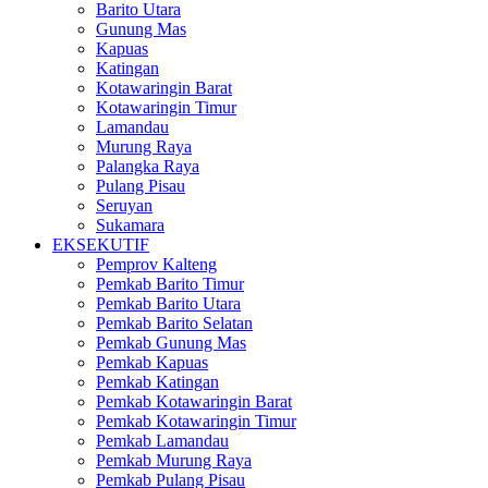
Barito Utara
Gunung Mas
Kapuas
Katingan
Kotawaringin Barat
Kotawaringin Timur
Lamandau
Murung Raya
Palangka Raya
Pulang Pisau
Seruyan
Sukamara
EKSEKUTIF
Pemprov Kalteng
Pemkab Barito Timur
Pemkab Barito Utara
Pemkab Barito Selatan
Pemkab Gunung Mas
Pemkab Kapuas
Pemkab Katingan
Pemkab Kotawaringin Barat
Pemkab Kotawaringin Timur
Pemkab Lamandau
Pemkab Murung Raya
Pemkab Pulang Pisau