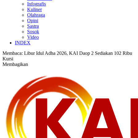
Infografis
Kuliner
Olahraga
Opini
Sastra
Sosok
Video
INDEX
Membaca:
Libur Idul Adha 2026, KAI Daop 2 Sediakan 102 Ribu
Kursi
Membagikan