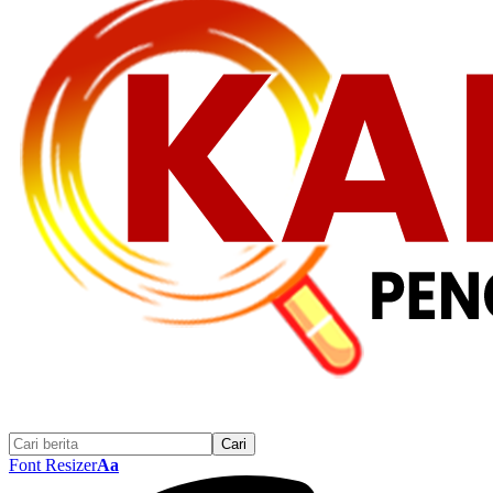
Font Resizer
Aa