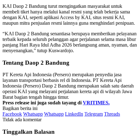
KAI Daop 2 Bandung turut mengingatkan masyarakat untuk
membeli tiket hanya melalui kanal resmi yang telah bekerja sama
dengan KAI, seperti aplikasi Access by KAI, situs resmi KAI,
maupun mitra penjualan resmi lainnya guna menghindari penipuan.
“KAI Daop 2 Bandung senantiasa berupaya memberikan pelayanan
terbaik kepada seluruh pelanggan agar perjalanan selama masa libur
panjang Hari Raya Idul Adha 2026 berlangsung aman, nyaman, dan
menyenangkan,” tutup Kuswardojo.
Tentang Daop 2 Bandung
PT Kereta Api Indonesia (Persero) merupakan penyedia jasa
layanan transportasi berbasis rel di Indonesia. PT Kereta Api
Indonesia (Persero) Daop 2 Bandung merupakan salah satu daerah
operasi KAI yang melayani perjalanan kereta api di wilayah Jawa
Barat bagian tengah hingga timur.
Press release ini juga sudah tayang di
VRITIMES.
Bagikan berita ini
Facebook
Whatsapp
Whatsapp
LinkedIn
Telegram
Threads
Tidak ada komentar
Tinggalkan Balasan