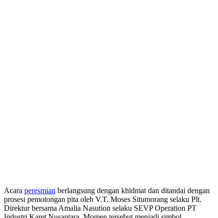
Acara
peresmian
berlangsung dengan khidmat dan ditandai dengan
prosesi pemotongan pita oleh V.T. Moses Situmorang selaku Plt.
Direktur bersama Amalia Nasution selaku SEVP Operation PT
Industri Karet Nusantara. Momen tersebut menjadi simbol