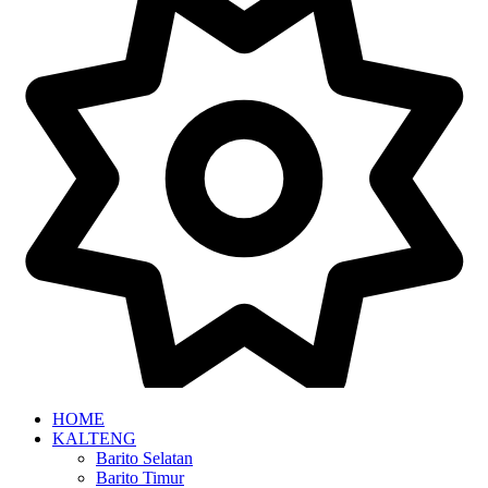
HOME
KALTENG
Barito Selatan
Barito Timur