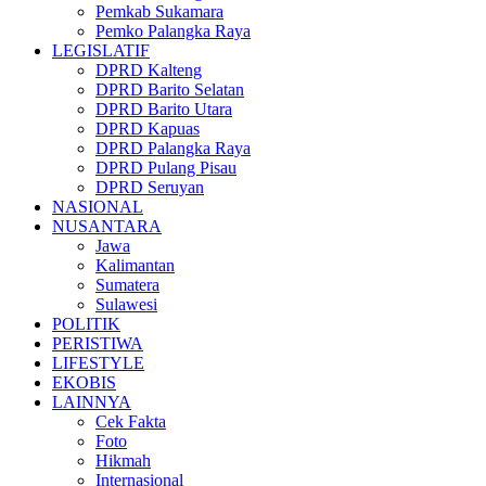
Pemkab Sukamara
Pemko Palangka Raya
LEGISLATIF
DPRD Kalteng
DPRD Barito Selatan
DPRD Barito Utara
DPRD Kapuas
DPRD Palangka Raya
DPRD Pulang Pisau
DPRD Seruyan
NASIONAL
NUSANTARA
Jawa
Kalimantan
Sumatera
Sulawesi
POLITIK
PERISTIWA
LIFESTYLE
EKOBIS
LAINNYA
Cek Fakta
Foto
Hikmah
Internasional