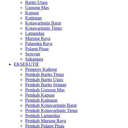
Barito Utara
Gunung Mas
Kapuas
Katingan
Kotawaringin Barat
Kotawaringin Timur
Lamandau
Murung Raya
Palangka Raya
Pulang Pisau
Seruyan
Sukamara
EKSEKUTIF
Pemprov Kalteng
Pemkab Barito Timur
Pemkab Barito Utara
Pemkab Barito Selatan
Pemkab Gunung Mas
Pemkab Kapuas
Pemkab Katingan
Pemkab Kotawaringin Barat
Pemkab Kotawaringin Timur
Pemkab Lamandau
Pemkab Murung Raya
Pemkab Pulang Pisau