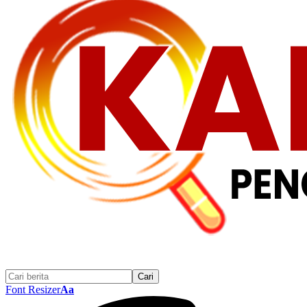
Font Resizer
Aa