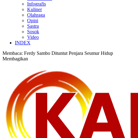
Infografis
Kuliner
Olahraga
Opini
Sastra
Sosok
Video
INDEX
Membaca:
Ferdy Sambo Dituntut Penjara Seumur Hidup
Membagikan