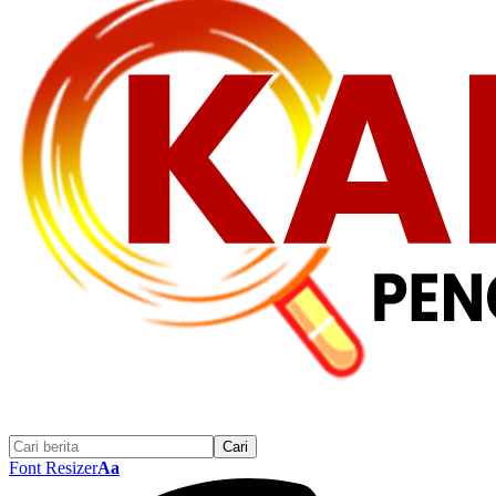
Font Resizer
Aa