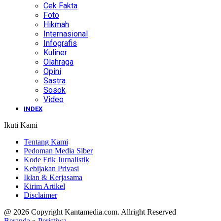
Cek Fakta
Foto
Hikmah
Internasional
Infografis
Kuliner
Olahraga
Opini
Sastra
Sosok
Video
INDEX
Ikuti Kami
Tentang Kami
Pedoman Media Siber
Kode Etik Jurnalistik
Kebijakan Privasi
Iklan & Kerjasama
Kirim Artikel
Disclaimer
@ 2026 Copyright Kantamedia.com. Allright Reserved
Beranda
»
Peristiwa