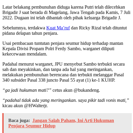
Latar belakang pembunuhan diduga karena Putri telah dilecehkan
Brigadir J saat berada di Magelang, Jawa Tengah pada Kamis, 7 Juli
2022. Dugaan ini telah dibantah oleh pihak keluarga Brigadir J.
Sebelumnya, terdakwa
Kuat Ma’ruf
dan Ricky Rizal telah dituntut
pidana delapan tahun penjara.
Usai pembacaan tuntutan penjara seumur hidup terhadap mantan
Kepala Divisi Propam Polri Ferdy Sambo, warganet diliputi
kekecewaan mendalam.
Padahal menurut warganet, JPU menyebut Sambo terbukti secara
sah dan meyakinkan, dan tanpa ada hal yang meringankan,
melakukan pembunuhan berencana dan terbukti melanggar Pasal
340 subsider Pasal 338 juncto Pasal 55 ayat (1) ke-1 KUHP.
“ga jadi hukuman mati?”
cetus akun @bukandeng.
“padahal tidak ada yang meringankan. saya pikir tadi vonis mati,”
kicau akun @HWalterjr.
Baca juga:
Jangan Salah Paham, Ini Arti Hukuman
Penjara Seumur Hidup