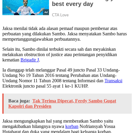
Jaksa menilai tidak ada alasan pemaaf maupun pembenar atas
perbuatan yang dilakukan Sambo. Jaksa menyatakan Sambo harus
mempertanggungjawabkan perbuatannya.
Selain itu, Sambo dinilai terbukti secara sah dan meyakinkan
melakukan obstruction of justice atau perintangan penyidikan
kematian
Brigadir J
.
Ia dianggap telah melanggar Pasal 49 juncto Pasal 33 Undang-
Undang No 19 Tahun 2016 tentang Perubahan atas Undang-
Undang Nomor 11 Tahun 2008 tentang Informasi dan
Transaksi
Elektronik juncto pasal 55 ayat 1 ke-1 KUHP.
Baca juga:
Tak Terima Dipecat, Ferdy Sambo Gugat
Kapolri dan Presiden
Jaksa mengungkapkan hal yang memberatkan Sambo yaitu
mengakibatkan hilangnya nyawa
korban
Nofriansyah Yosua
Hutabarat dan duka yang mendalam bagi keluarga korban.