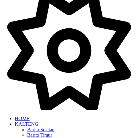
HOME
KALTENG
Barito Selatan
Barito Timur