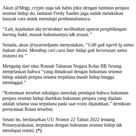
Akun @Mrgp_crypto juga tak habis pikir dengan tuntutan penjara
seumur hidup itu, lantaran Ferdy Sambo juga sudah melakukan
banyak cara untuk menutupi pembunuhannya.
“Lah, kejahatan dia terstruktur melibatkan aparat penghilangan
barang bukti, masak hukumannya tdk sesuai.”
Senada, akun @uzaroedjanto menyatakan,
“Udh gak ngerti lg sama
hukum disini. Mending cari cara biar hidup gak berurusan sama
instansi ini.”
Mengutip dari situs Rumah Tahanan Negara Kelas IIB Serang
menjelaskan bahwa “yang dimaksud dengan hukuman seumur
hidup adalah penjara selama terpidana masih hidup hingga
meninggal.”
“Ketentuan tersebut sekaligus menolak pendapat bahwa hukuman
penjara seumur hidup diartikan hukuman penjara yang dijalani
adalah selama usia terpidana pada saat vonis dijatuhkan,” demikian
pernyataan Rutan tersebut.
Selain itu, berdasarkan UU Nomor 22 Tahun 2022 tentang
Pemasyarakatan, terpidana dengan hukuman seumur hidup tak
mendapat remisi.
(*)