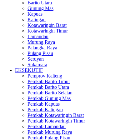
Barito Utara
Gunung Mas
Kapuas
Katingan
Kotawaringin Barat
Kotawaringin Timur
Lamandau
Murung Raya
Palangka Raya
Pulang Pisau
Seruyan
Sukamara
EKSEKUTIF
Pemprov Kalteng
Pemkab Barito Timur
Pemkab Barito Utara
Pemkab Barito Selatan
Pemkab Gunung Mas
Pemkab Kapuas
Pemkab Katingan
Pemkab Kotawaringin Barat
Pemkab Kotawaringin Timur
Pemkab Lamandau
Pemkab Murung Raya
Pemkab Pulang Pisau