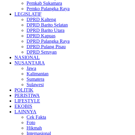
Pemkab Sukamara
Pemko Palangka Raya
LEGISLATIF
DPRD Kalteng
DPRD Barito Selatan
DPRD Barito Utara
DPRD Kapuas
DPRD Palangka Raya
DPRD Pulang Pisau
DPRD Seruyan
NASIONAL
NUSANTARA
Jawa
Kalimantan
Sumatera
Sulawesi
POLITIK
PERISTIWA
LIFESTYLE
EKOBIS
LAINNYA
Cek Fakta
Foto
Hikmah
Internasional