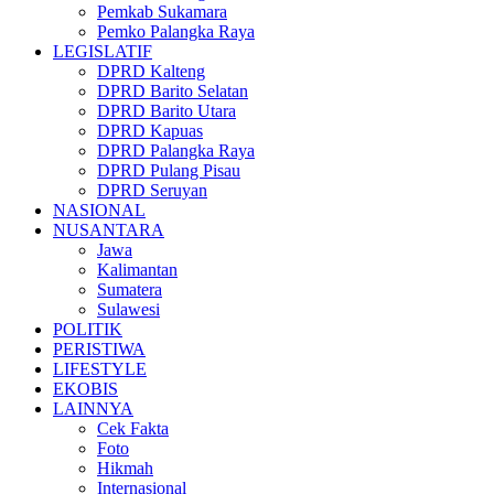
Pemkab Sukamara
Pemko Palangka Raya
LEGISLATIF
DPRD Kalteng
DPRD Barito Selatan
DPRD Barito Utara
DPRD Kapuas
DPRD Palangka Raya
DPRD Pulang Pisau
DPRD Seruyan
NASIONAL
NUSANTARA
Jawa
Kalimantan
Sumatera
Sulawesi
POLITIK
PERISTIWA
LIFESTYLE
EKOBIS
LAINNYA
Cek Fakta
Foto
Hikmah
Internasional