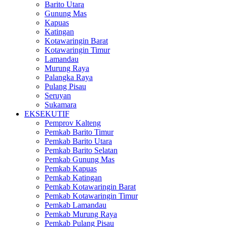
Barito Utara
Gunung Mas
Kapuas
Katingan
Kotawaringin Barat
Kotawaringin Timur
Lamandau
Murung Raya
Palangka Raya
Pulang Pisau
Seruyan
Sukamara
EKSEKUTIF
Pemprov Kalteng
Pemkab Barito Timur
Pemkab Barito Utara
Pemkab Barito Selatan
Pemkab Gunung Mas
Pemkab Kapuas
Pemkab Katingan
Pemkab Kotawaringin Barat
Pemkab Kotawaringin Timur
Pemkab Lamandau
Pemkab Murung Raya
Pemkab Pulang Pisau