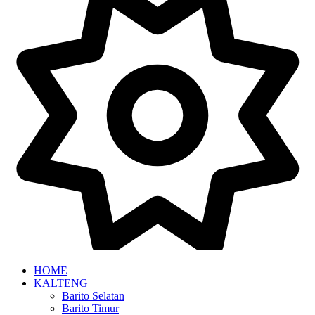
HOME
KALTENG
Barito Selatan
Barito Timur