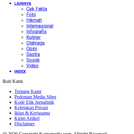
LAINNYA
Cek Fakta
Foto
Hikmah
Internasional
Infografis
Kuliner
Olahraga
Opini
Sastra
Sosok
Video
INDEX
Ikuti Kami
Tentang Kami
Pedoman Media Siber
Kode Etik Jurnalistik
Kebijakan Privasi
Iklan & Kerjasama
Kirim Artikel
Disclaimer
@ 2026 Copyright Kantamedia.com. Allright Reserved