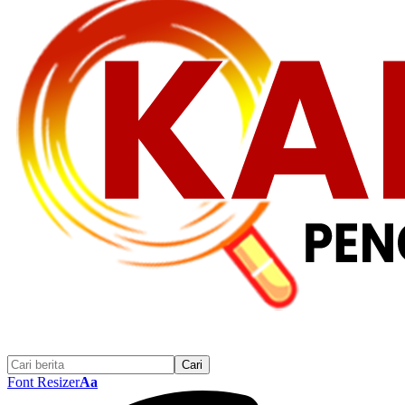
Font Resizer
Aa