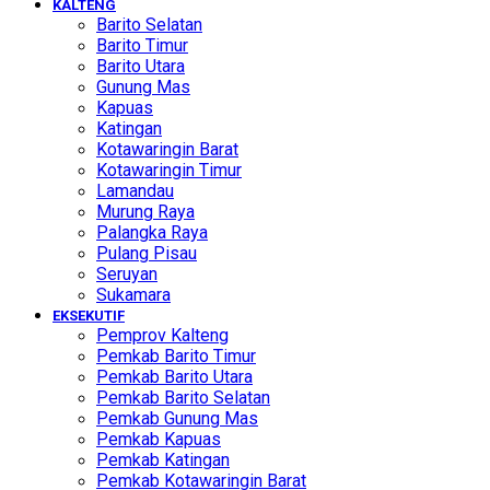
KALTENG
Barito Selatan
Barito Timur
Barito Utara
Gunung Mas
Kapuas
Katingan
Kotawaringin Barat
Kotawaringin Timur
Lamandau
Murung Raya
Palangka Raya
Pulang Pisau
Seruyan
Sukamara
EKSEKUTIF
Pemprov Kalteng
Pemkab Barito Timur
Pemkab Barito Utara
Pemkab Barito Selatan
Pemkab Gunung Mas
Pemkab Kapuas
Pemkab Katingan
Pemkab Kotawaringin Barat