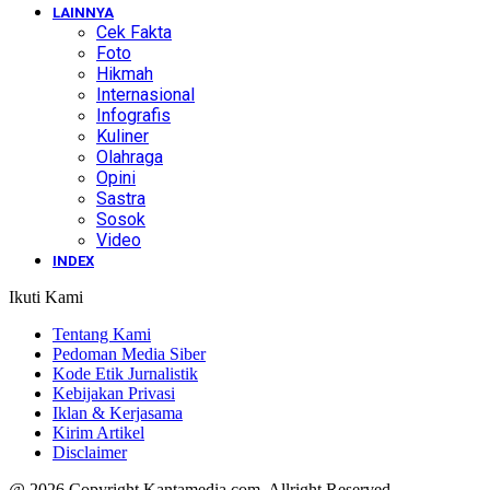
LAINNYA
Cek Fakta
Foto
Hikmah
Internasional
Infografis
Kuliner
Olahraga
Opini
Sastra
Sosok
Video
INDEX
Ikuti Kami
Tentang Kami
Pedoman Media Siber
Kode Etik Jurnalistik
Kebijakan Privasi
Iklan & Kerjasama
Kirim Artikel
Disclaimer
@ 2026 Copyright Kantamedia.com. Allright Reserved