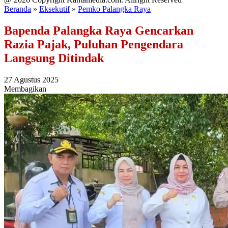
Beranda
»
Eksekutif
»
Pemko Palangka Raya
Bapenda Palangka Raya Gencarkan
Razia Pajak, Puluhan Pengendara
Langsung Ditindak
27 Agustus 2025
Membagikan