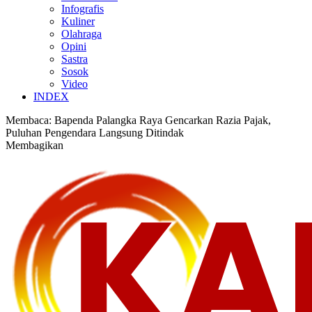
Infografis
Kuliner
Olahraga
Opini
Sastra
Sosok
Video
INDEX
Membaca:
Bapenda Palangka Raya Gencarkan Razia Pajak,
Puluhan Pengendara Langsung Ditindak
Membagikan