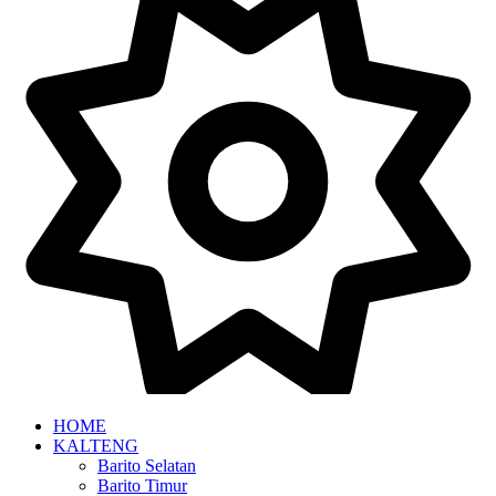
HOME
KALTENG
Barito Selatan
Barito Timur