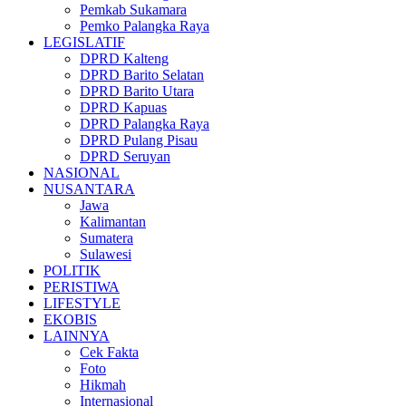
Pemkab Sukamara
Pemko Palangka Raya
LEGISLATIF
DPRD Kalteng
DPRD Barito Selatan
DPRD Barito Utara
DPRD Kapuas
DPRD Palangka Raya
DPRD Pulang Pisau
DPRD Seruyan
NASIONAL
NUSANTARA
Jawa
Kalimantan
Sumatera
Sulawesi
POLITIK
PERISTIWA
LIFESTYLE
EKOBIS
LAINNYA
Cek Fakta
Foto
Hikmah
Internasional