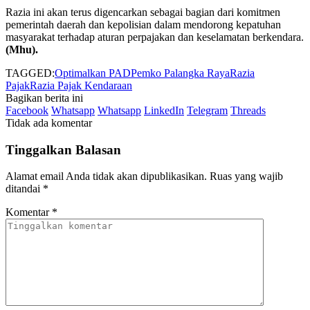
Razia ini akan terus digencarkan sebagai bagian dari komitmen
pemerintah daerah dan kepolisian dalam mendorong kepatuhan
masyarakat terhadap aturan perpajakan dan keselamatan berkendara.
(Mhu).
TAGGED:
Optimalkan PAD
Pemko Palangka Raya
Razia
Pajak
Razia Pajak Kendaraan
Bagikan berita ini
Facebook
Whatsapp
Whatsapp
LinkedIn
Telegram
Threads
Tidak ada komentar
Tinggalkan Balasan
Alamat email Anda tidak akan dipublikasikan.
Ruas yang wajib
ditandai
*
Komentar
*