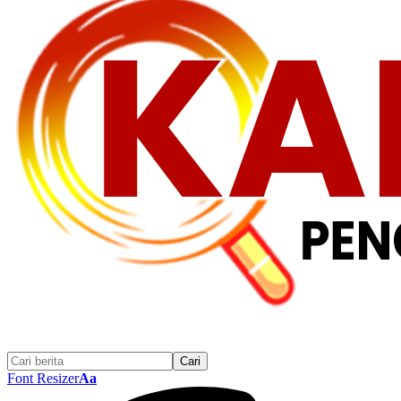
Font Resizer
Aa