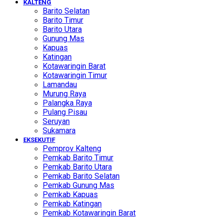
KALTENG
Barito Selatan
Barito Timur
Barito Utara
Gunung Mas
Kapuas
Katingan
Kotawaringin Barat
Kotawaringin Timur
Lamandau
Murung Raya
Palangka Raya
Pulang Pisau
Seruyan
Sukamara
EKSEKUTIF
Pemprov Kalteng
Pemkab Barito Timur
Pemkab Barito Utara
Pemkab Barito Selatan
Pemkab Gunung Mas
Pemkab Kapuas
Pemkab Katingan
Pemkab Kotawaringin Barat