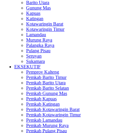
Barito Utara
Gunung Mas
Kapuas
Katingan
Kotawaringin Barat
Kotawaringin Timur
Lamandau
Murung Raya
Palangka Raya
Pulang Pisau
Seruyan
Sukamara
EKSEKUTIF
Pemprov Kalteng
Pemkab Barito Timur
Pemkab Barito Utara
Pemkab Barito Selatan
Pemkab Gunung Mas
Pemkab Kapuas
Pemkab Katingan
Pemkab Kotawaringin Barat
Pemkab Kotawaringin Timur
Pemkab Lamandau
Pemkab Murung Raya
Pemkab Pulang Pisau