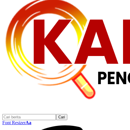
Font Resizer
Aa