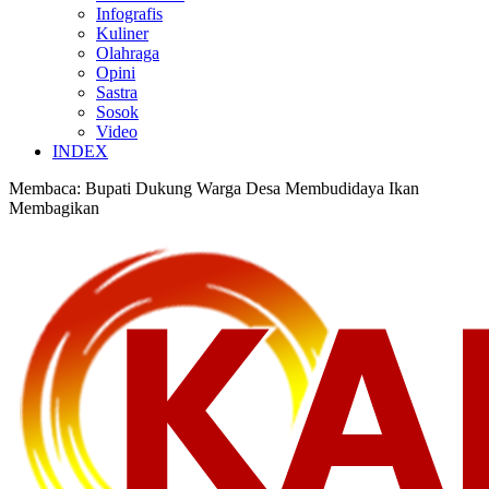
Infografis
Kuliner
Olahraga
Opini
Sastra
Sosok
Video
INDEX
Membaca:
Bupati Dukung Warga Desa Membudidaya Ikan
Membagikan