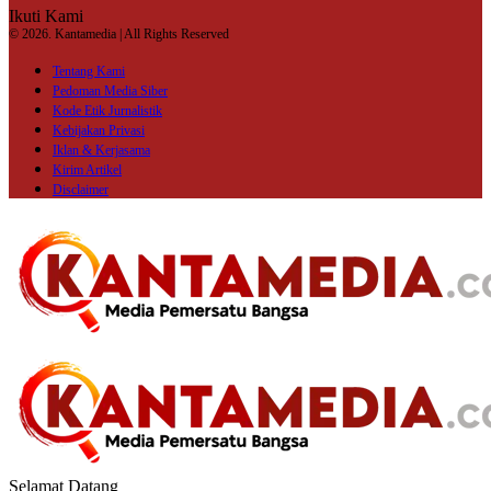
Ikuti Kami
© 2026. Kantamedia | All Rights Reserved
Tentang Kami
Pedoman Media Siber
Kode Etik Jurnalistik
Kebijakan Privasi
Iklan & Kerjasama
Kirim Artikel
Disclaimer
Selamat Datang