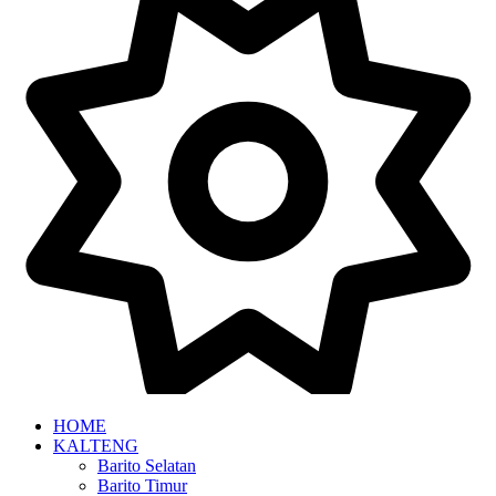
HOME
KALTENG
Barito Selatan
Barito Timur