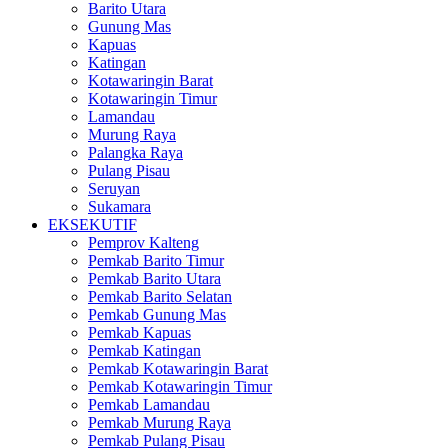
Barito Utara
Gunung Mas
Kapuas
Katingan
Kotawaringin Barat
Kotawaringin Timur
Lamandau
Murung Raya
Palangka Raya
Pulang Pisau
Seruyan
Sukamara
EKSEKUTIF
Pemprov Kalteng
Pemkab Barito Timur
Pemkab Barito Utara
Pemkab Barito Selatan
Pemkab Gunung Mas
Pemkab Kapuas
Pemkab Katingan
Pemkab Kotawaringin Barat
Pemkab Kotawaringin Timur
Pemkab Lamandau
Pemkab Murung Raya
Pemkab Pulang Pisau