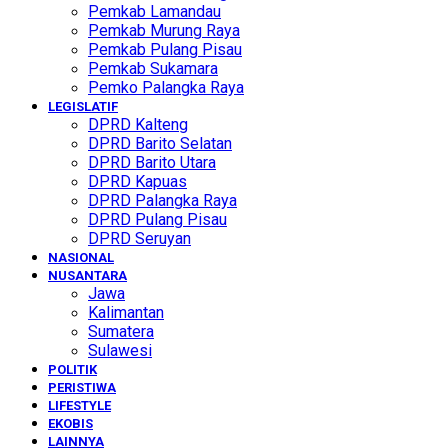
Pemkab Lamandau
Pemkab Murung Raya
Pemkab Pulang Pisau
Pemkab Sukamara
Pemko Palangka Raya
LEGISLATIF
DPRD Kalteng
DPRD Barito Selatan
DPRD Barito Utara
DPRD Kapuas
DPRD Palangka Raya
DPRD Pulang Pisau
DPRD Seruyan
NASIONAL
NUSANTARA
Jawa
Kalimantan
Sumatera
Sulawesi
POLITIK
PERISTIWA
LIFESTYLE
EKOBIS
LAINNYA