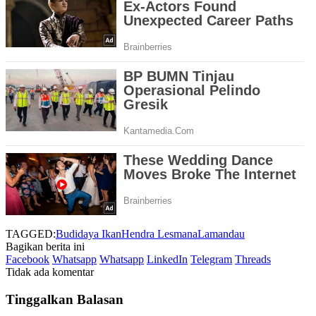
TAGGED:
Budidaya Ikan
Hendra Lesmana
Lamandau
Bagikan berita ini
Facebook
Whatsapp
Whatsapp
LinkedIn
Telegram
Threads
Tidak ada komentar
Tinggalkan Balasan