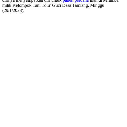
dirinya menyempatkan diri untuk
panen perdana
ikan di keramba
milik Kelompok Tani Tolu’ Guci Desa Tamiang, Minggu
(29/1/2023).