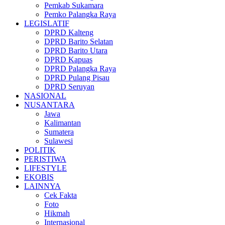
Pemkab Sukamara
Pemko Palangka Raya
LEGISLATIF
DPRD Kalteng
DPRD Barito Selatan
DPRD Barito Utara
DPRD Kapuas
DPRD Palangka Raya
DPRD Pulang Pisau
DPRD Seruyan
NASIONAL
NUSANTARA
Jawa
Kalimantan
Sumatera
Sulawesi
POLITIK
PERISTIWA
LIFESTYLE
EKOBIS
LAINNYA
Cek Fakta
Foto
Hikmah
Internasional