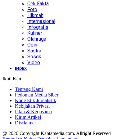
Cek Fakta
Foto
Hikmah
Internasional
Infografis
Kuliner
Olahraga
Opini
Sastra
Sosok
Video
INDEX
Ikuti Kami
Tentang Kami
Pedoman Media Siber
Kode Etik Jurnalistik
Kebijakan Privasi
Iklan & Kerjasama
Kirim Artikel
Disclaimer
@ 2026 Copyright Kantamedia.com. Allright Reserved
Beranda
»
Kabar Daerah
»
Lamandau