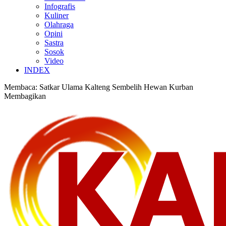
Infografis
Kuliner
Olahraga
Opini
Sastra
Sosok
Video
INDEX
Membaca:
Satkar Ulama Kalteng Sembelih Hewan Kurban
Membagikan