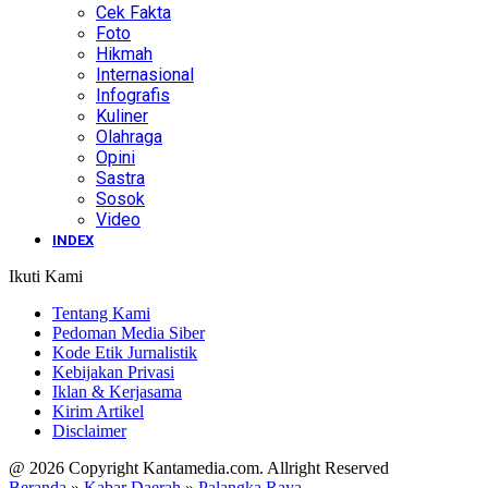
Cek Fakta
Foto
Hikmah
Internasional
Infografis
Kuliner
Olahraga
Opini
Sastra
Sosok
Video
INDEX
Ikuti Kami
Tentang Kami
Pedoman Media Siber
Kode Etik Jurnalistik
Kebijakan Privasi
Iklan & Kerjasama
Kirim Artikel
Disclaimer
@ 2026 Copyright Kantamedia.com. Allright Reserved
Beranda
»
Kabar Daerah
»
Palangka Raya