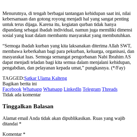
Menurutnya, di tengah berbagai tantangan kehidupan saat ini, nilai
kebersamaan dan gotong royong menjadi hal yang sangat penting
untuk terus dijaga. Karena itu, kegiatan qurban tidak hanya
dipandang sebagai ibadah individual, namun juga memiliki dimensi
sosial yang kuat dalam membantu masyarakat yang membutuhkan.
“Semoga ibadah kurban yang kita laksanakan diterima Allah SWT,
membawa keberkahan bagi para pekurban, keluarga, organisasi, dan
masyarakat luas. Semoga semangat pengorbanan Nabi Ibrahim AS
dapat menjadi teladan bagi kita semua dalam menjalani kehidupan,
pengabdian, dan pelayanan kepada umat,” pungkasnya. (*/Fay)
TAGGED:
Satkar Ulama Kalteng
Bagikan berita ini
Facebook
Whatsapp
Whatsapp
LinkedIn
Telegram
Threads
Tidak ada komentar
Tinggalkan Balasan
Alamat email Anda tidak akan dipublikasikan.
Ruas yang wajib
ditandai
*
Komentar
*