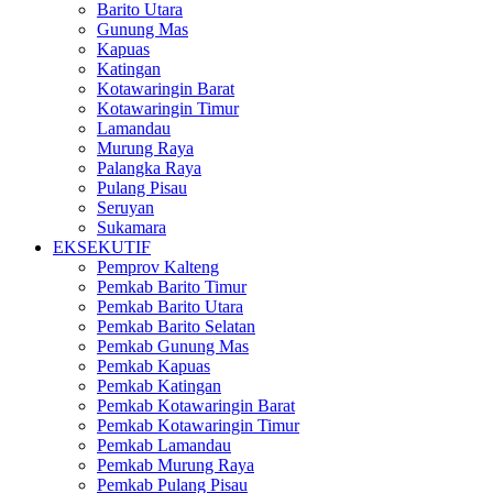
Barito Utara
Gunung Mas
Kapuas
Katingan
Kotawaringin Barat
Kotawaringin Timur
Lamandau
Murung Raya
Palangka Raya
Pulang Pisau
Seruyan
Sukamara
EKSEKUTIF
Pemprov Kalteng
Pemkab Barito Timur
Pemkab Barito Utara
Pemkab Barito Selatan
Pemkab Gunung Mas
Pemkab Kapuas
Pemkab Katingan
Pemkab Kotawaringin Barat
Pemkab Kotawaringin Timur
Pemkab Lamandau
Pemkab Murung Raya
Pemkab Pulang Pisau