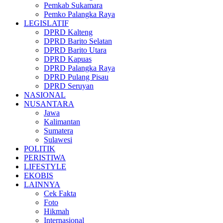
Pemkab Sukamara
Pemko Palangka Raya
LEGISLATIF
DPRD Kalteng
DPRD Barito Selatan
DPRD Barito Utara
DPRD Kapuas
DPRD Palangka Raya
DPRD Pulang Pisau
DPRD Seruyan
NASIONAL
NUSANTARA
Jawa
Kalimantan
Sumatera
Sulawesi
POLITIK
PERISTIWA
LIFESTYLE
EKOBIS
LAINNYA
Cek Fakta
Foto
Hikmah
Internasional