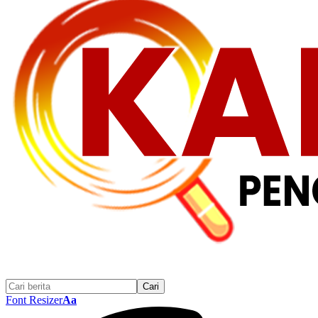
Font Resizer
Aa