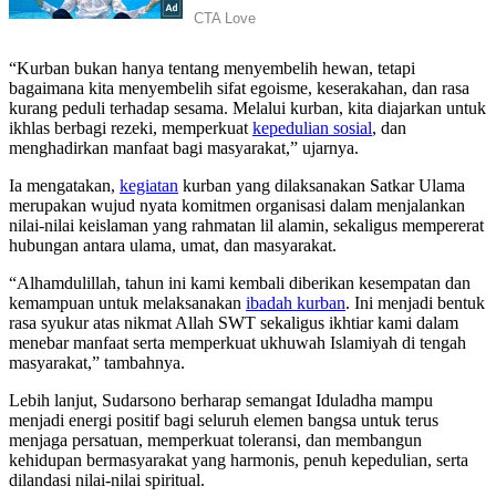
“Kurban bukan hanya tentang menyembelih hewan, tetapi
bagaimana kita menyembelih sifat egoisme, keserakahan, dan rasa
kurang peduli terhadap sesama. Melalui kurban, kita diajarkan untuk
ikhlas berbagi rezeki, memperkuat
kepedulian sosial
, dan
menghadirkan manfaat bagi masyarakat,” ujarnya.
Ia mengatakan,
kegiatan
kurban yang dilaksanakan Satkar Ulama
merupakan wujud nyata komitmen organisasi dalam menjalankan
nilai-nilai keislaman yang rahmatan lil alamin, sekaligus mempererat
hubungan antara ulama, umat, dan masyarakat.
“Alhamdulillah, tahun ini kami kembali diberikan kesempatan dan
kemampuan untuk melaksanakan
ibadah kurban
. Ini menjadi bentuk
rasa syukur atas nikmat Allah SWT sekaligus ikhtiar kami dalam
menebar manfaat serta memperkuat ukhuwah Islamiyah di tengah
masyarakat,” tambahnya.
Lebih lanjut, Sudarsono berharap semangat Iduladha mampu
menjadi energi positif bagi seluruh elemen bangsa untuk terus
menjaga persatuan, memperkuat toleransi, dan membangun
kehidupan bermasyarakat yang harmonis, penuh kepedulian, serta
dilandasi nilai-nilai spiritual.