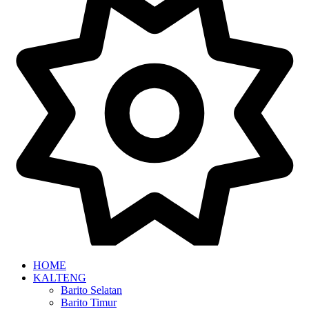
HOME
KALTENG
Barito Selatan
Barito Timur