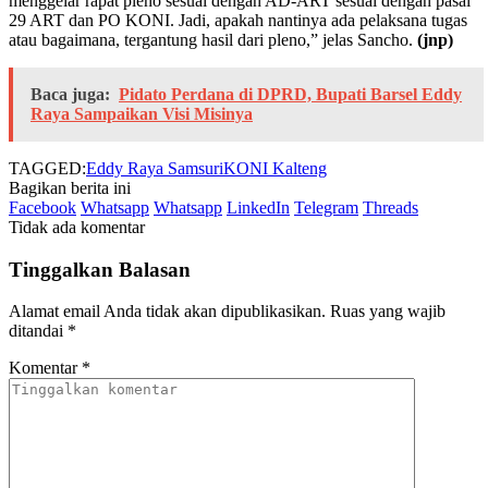
menggelar rapat pleno sesuai dengan AD-ART sesuai dengan pasal
29 ART dan PO KONI. Jadi, apakah nantinya ada pelaksana tugas
atau bagaimana, tergantung hasil dari pleno,” jelas Sancho.
(jnp)
Baca juga:
Pidato Perdana di DPRD, Bupati Barsel Eddy
Raya Sampaikan Visi Misinya
TAGGED:
Eddy Raya Samsuri
KONI Kalteng
Bagikan berita ini
Facebook
Whatsapp
Whatsapp
LinkedIn
Telegram
Threads
Tidak ada komentar
Tinggalkan Balasan
Alamat email Anda tidak akan dipublikasikan.
Ruas yang wajib
ditandai
*
Komentar
*