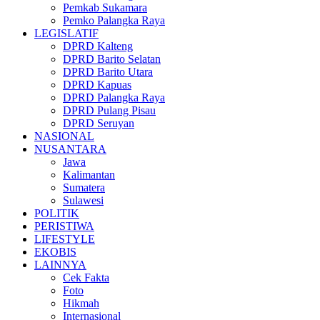
Pemkab Sukamara
Pemko Palangka Raya
LEGISLATIF
DPRD Kalteng
DPRD Barito Selatan
DPRD Barito Utara
DPRD Kapuas
DPRD Palangka Raya
DPRD Pulang Pisau
DPRD Seruyan
NASIONAL
NUSANTARA
Jawa
Kalimantan
Sumatera
Sulawesi
POLITIK
PERISTIWA
LIFESTYLE
EKOBIS
LAINNYA
Cek Fakta
Foto
Hikmah
Internasional