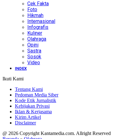
Cek Fakta
Foto
Hikmah
Internasional
Infografis
Kuliner
Olahraga
Opini
Sastra
Sosok
Video
INDEX
Ikuti Kami
Tentang Kami
Pedoman Media Siber
Kode Etik Jurnalistik
Kebijakan Privasi
Iklan & Kerjasama
Kirim Artikel
Disclaimer
@ 2026 Copyright Kantamedia.com. Allright Reserved
Beranda
»
Olahraga