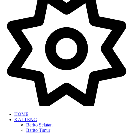
HOME
KALTENG
Barito Selatan
Barito Timur