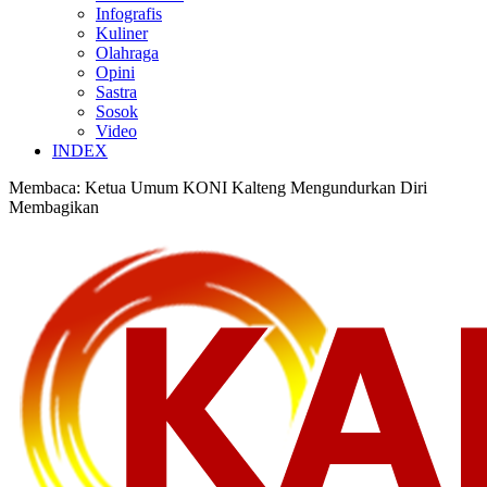
Infografis
Kuliner
Olahraga
Opini
Sastra
Sosok
Video
INDEX
Membaca:
Ketua Umum KONI Kalteng Mengundurkan Diri
Membagikan