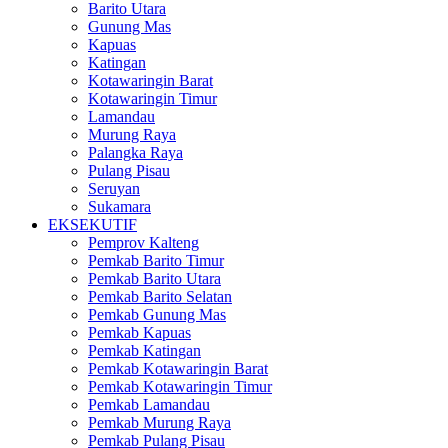
Barito Utara
Gunung Mas
Kapuas
Katingan
Kotawaringin Barat
Kotawaringin Timur
Lamandau
Murung Raya
Palangka Raya
Pulang Pisau
Seruyan
Sukamara
EKSEKUTIF
Pemprov Kalteng
Pemkab Barito Timur
Pemkab Barito Utara
Pemkab Barito Selatan
Pemkab Gunung Mas
Pemkab Kapuas
Pemkab Katingan
Pemkab Kotawaringin Barat
Pemkab Kotawaringin Timur
Pemkab Lamandau
Pemkab Murung Raya
Pemkab Pulang Pisau