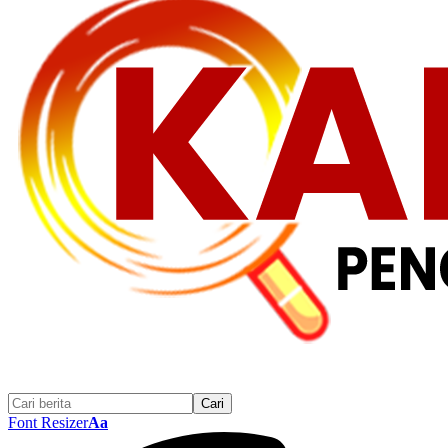
Font Resizer
Aa