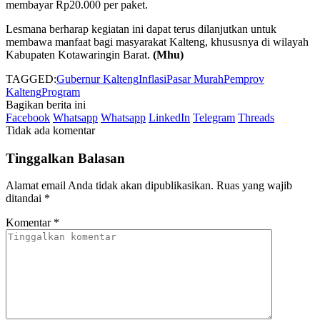
membayar Rp20.000 per paket.
Lesmana berharap kegiatan ini dapat terus dilanjutkan untuk
membawa manfaat bagi masyarakat Kalteng, khususnya di wilayah
Kabupaten Kotawaringin Barat.
(Mhu)
TAGGED:
Gubernur Kalteng
Inflasi
Pasar Murah
Pemprov
Kalteng
Program
Bagikan berita ini
Facebook
Whatsapp
Whatsapp
LinkedIn
Telegram
Threads
Tidak ada komentar
Tinggalkan Balasan
Alamat email Anda tidak akan dipublikasikan.
Ruas yang wajib
ditandai
*
Komentar
*