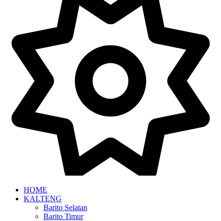
HOME
KALTENG
Barito Selatan
Barito Timur