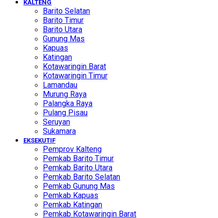
KALTENG
Barito Selatan
Barito Timur
Barito Utara
Gunung Mas
Kapuas
Katingan
Kotawaringin Barat
Kotawaringin Timur
Lamandau
Murung Raya
Palangka Raya
Pulang Pisau
Seruyan
Sukamara
EKSEKUTIF
Pemprov Kalteng
Pemkab Barito Timur
Pemkab Barito Utara
Pemkab Barito Selatan
Pemkab Gunung Mas
Pemkab Kapuas
Pemkab Katingan
Pemkab Kotawaringin Barat