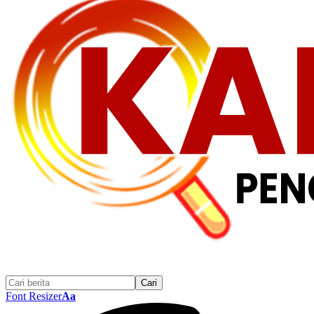
Font Resizer
Aa