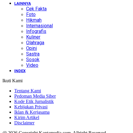
LAINNYA
Cek Fakta
Foto
Hikmah
Internasional
Infografis
Kuliner
Olahraga
Opini
Sastra
Sosok
Video
INDEX
Ikuti Kami
Tentang Kami
Pedoman Media Siber
Kode Etik Jurnalistik
Kebijakan Privasi
Iklan & Kerjasama
Kirim Artikel
Disclaimer
@ 2026 Copyright Kantamedia.com. Allright Reserved