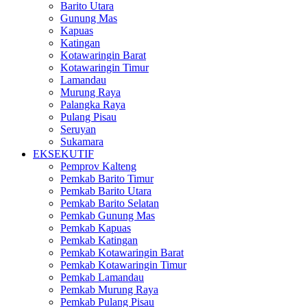
Barito Utara
Gunung Mas
Kapuas
Katingan
Kotawaringin Barat
Kotawaringin Timur
Lamandau
Murung Raya
Palangka Raya
Pulang Pisau
Seruyan
Sukamara
EKSEKUTIF
Pemprov Kalteng
Pemkab Barito Timur
Pemkab Barito Utara
Pemkab Barito Selatan
Pemkab Gunung Mas
Pemkab Kapuas
Pemkab Katingan
Pemkab Kotawaringin Barat
Pemkab Kotawaringin Timur
Pemkab Lamandau
Pemkab Murung Raya
Pemkab Pulang Pisau