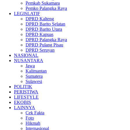
Pemkab Sukamara
Pemko Palangka Raya
LEGISLATIF
DPRD Kalteng
DPRD Barito Selatan
DPRD Barito Utara
DPRD Kapuas
DPRD Palangka Raya
DPRD Pulang Pisau
DPRD Seruyan
NASIONAL
NUSANTARA
Jawa
Kalimantan
Sumatera
Sulawesi
POLITIK
PERISTIWA
LIFESTYLE
EKOBIS
LAINNYA
Cek Fakta
Foto
Hikmah
Internasional