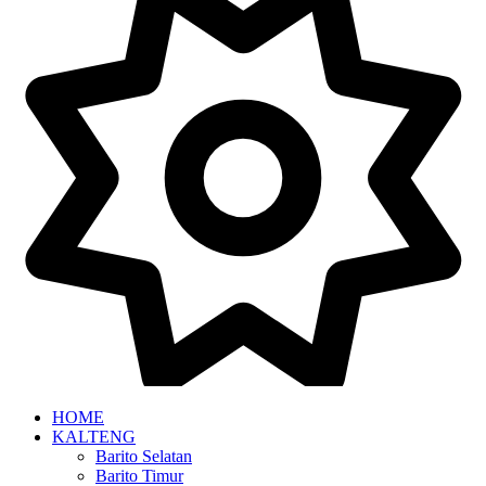
HOME
KALTENG
Barito Selatan
Barito Timur