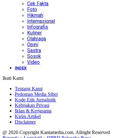
Cek Fakta
Foto
Hikmah
Internasional
Infografis
Kuliner
Olahraga
Opini
Sastra
Sosok
Video
INDEX
Ikuti Kami
Tentang Kami
Pedoman Media Siber
Kode Etik Jurnalistik
Kebijakan Privasi
Iklan & Kerjasama
Kirim Artikel
Disclaimer
@ 2026 Copyright Kantamedia.com. Allright Reserved
Beranda
»
Legislatif
»
DPRD Palangka Raya