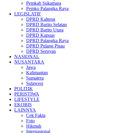
Pemkab Sukamara
Pemko Palangka Raya
LEGISLATIF
DPRD Kalteng
DPRD Barito Selatan
DPRD Barito Utara
DPRD Kapuas
DPRD Palangka Raya
DPRD Pulang Pisau
DPRD Seruyan
NASIONAL
NUSANTARA
Jawa
Kalimantan
Sumatera
Sulawesi
POLITIK
PERISTIWA
LIFESTYLE
EKOBIS
LAINNYA
Cek Fakta
Foto
Hikmah
Internasional