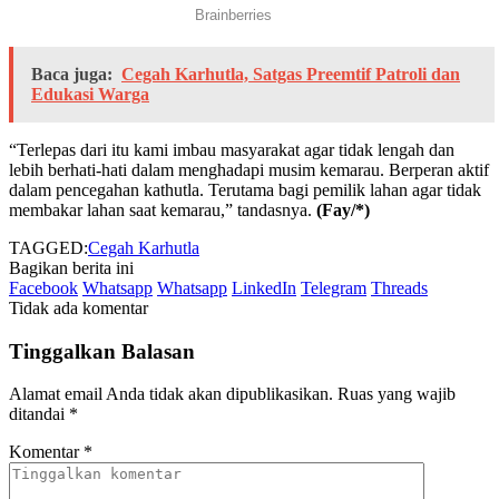
Baca juga:
Cegah Karhutla, Satgas Preemtif Patroli dan
Edukasi Warga
“Terlepas dari itu kami imbau masyarakat agar tidak lengah dan
lebih berhati-hati dalam menghadapi musim kemarau. Berperan aktif
dalam pencegahan kathutla. Terutama bagi pemilik lahan agar tidak
membakar lahan saat kemarau,” tandasnya.
(Fay/*)
TAGGED:
Cegah Karhutla
Bagikan berita ini
Facebook
Whatsapp
Whatsapp
LinkedIn
Telegram
Threads
Tidak ada komentar
Tinggalkan Balasan
Alamat email Anda tidak akan dipublikasikan.
Ruas yang wajib
ditandai
*
Komentar
*