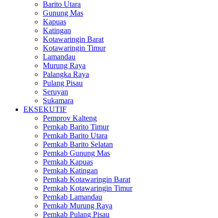
Barito Utara
Gunung Mas
Kapuas
Katingan
Kotawaringin Barat
Kotawaringin Timur
Lamandau
Murung Raya
Palangka Raya
Pulang Pisau
Seruyan
Sukamara
EKSEKUTIF
Pemprov Kalteng
Pemkab Barito Timur
Pemkab Barito Utara
Pemkab Barito Selatan
Pemkab Gunung Mas
Pemkab Kapuas
Pemkab Katingan
Pemkab Kotawaringin Barat
Pemkab Kotawaringin Timur
Pemkab Lamandau
Pemkab Murung Raya
Pemkab Pulang Pisau