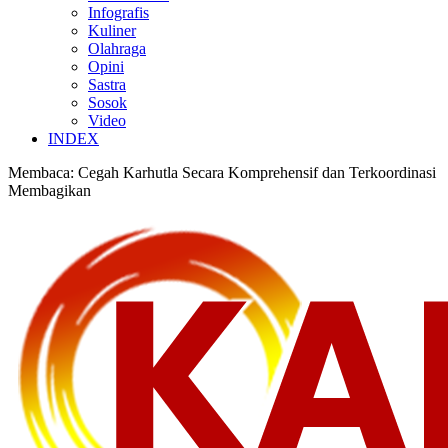
Infografis
Kuliner
Olahraga
Opini
Sastra
Sosok
Video
INDEX
Membaca:
Cegah Karhutla Secara Komprehensif dan Terkoordinasi
Membagikan