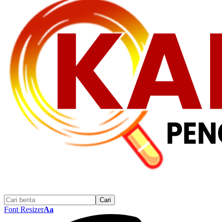
Font Resizer
Aa