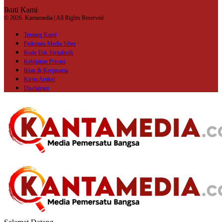
Ikuti Kami
© 2026. Kantamedia | All Rights Reserved
Tentang Kami
Pedoman Media Siber
Kode Etik Jurnalistik
Kebijakan Privasi
Iklan & Kerjasama
Kirim Artikel
Disclaimer