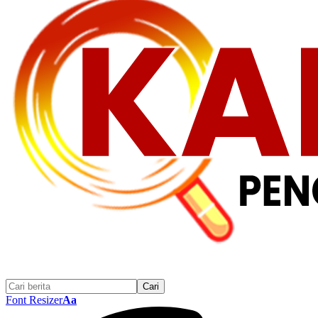
Font Resizer
Aa