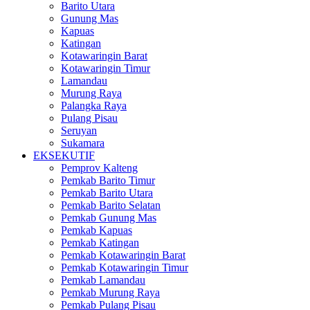
Barito Utara
Gunung Mas
Kapuas
Katingan
Kotawaringin Barat
Kotawaringin Timur
Lamandau
Murung Raya
Palangka Raya
Pulang Pisau
Seruyan
Sukamara
EKSEKUTIF
Pemprov Kalteng
Pemkab Barito Timur
Pemkab Barito Utara
Pemkab Barito Selatan
Pemkab Gunung Mas
Pemkab Kapuas
Pemkab Katingan
Pemkab Kotawaringin Barat
Pemkab Kotawaringin Timur
Pemkab Lamandau
Pemkab Murung Raya
Pemkab Pulang Pisau