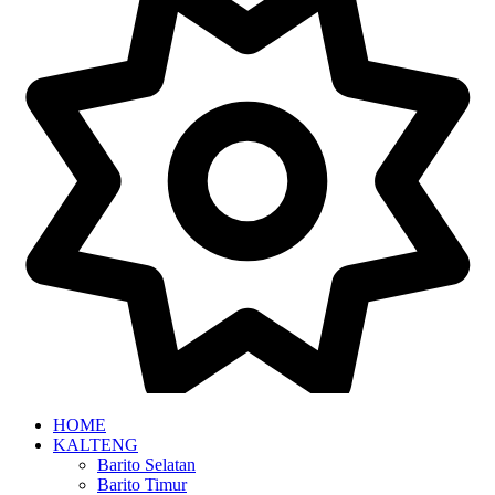
HOME
KALTENG
Barito Selatan
Barito Timur