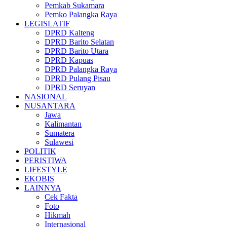
Pemkab Sukamara
Pemko Palangka Raya
LEGISLATIF
DPRD Kalteng
DPRD Barito Selatan
DPRD Barito Utara
DPRD Kapuas
DPRD Palangka Raya
DPRD Pulang Pisau
DPRD Seruyan
NASIONAL
NUSANTARA
Jawa
Kalimantan
Sumatera
Sulawesi
POLITIK
PERISTIWA
LIFESTYLE
EKOBIS
LAINNYA
Cek Fakta
Foto
Hikmah
Internasional