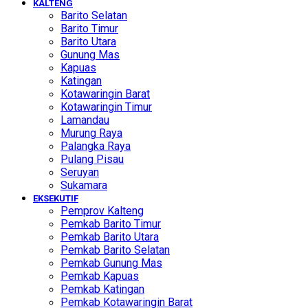
KALTENG
Barito Selatan
Barito Timur
Barito Utara
Gunung Mas
Kapuas
Katingan
Kotawaringin Barat
Kotawaringin Timur
Lamandau
Murung Raya
Palangka Raya
Pulang Pisau
Seruyan
Sukamara
EKSEKUTIF
Pemprov Kalteng
Pemkab Barito Timur
Pemkab Barito Utara
Pemkab Barito Selatan
Pemkab Gunung Mas
Pemkab Kapuas
Pemkab Katingan
Pemkab Kotawaringin Barat