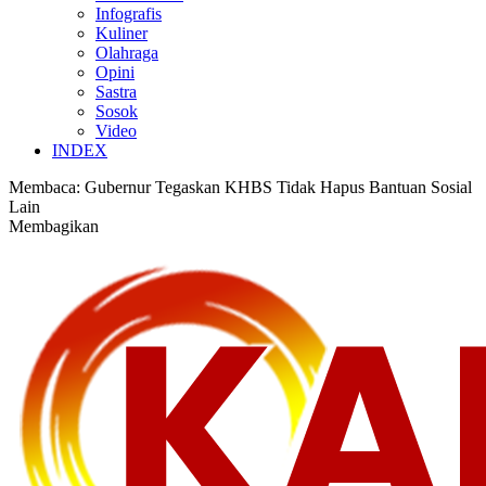
Infografis
Kuliner
Olahraga
Opini
Sastra
Sosok
Video
INDEX
Membaca:
Gubernur Tegaskan KHBS Tidak Hapus Bantuan Sosial
Lain
Membagikan