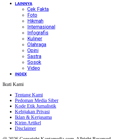
LAINNYA
Cek Fakta
Foto
Hikmah
Internasional
Infografis
Kuliner
Olahraga
Opini
Sastra
Sosok
Video
INDEX
Ikuti Kami
Tentang Kami
Pedoman Media Siber
Kode Etik Jurnalistik
Kebijakan Privasi
Iklan & Kerjasama
Kirim Artikel
Disclaimer
@ 2026 Copyright Kantamedia.com. Allright Reserved