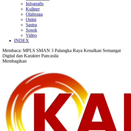
Infografis
Kuliner
Olahraga
Opini
Sastra
Sosok
Video
INDEX
Membaca:
MPLS SMAN 3 Palangka Raya Kenalkan Semangat
Digital dan Karakter Pancasila
Membagikan