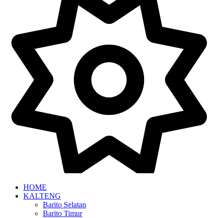
HOME
KALTENG
Barito Selatan
Barito Timur