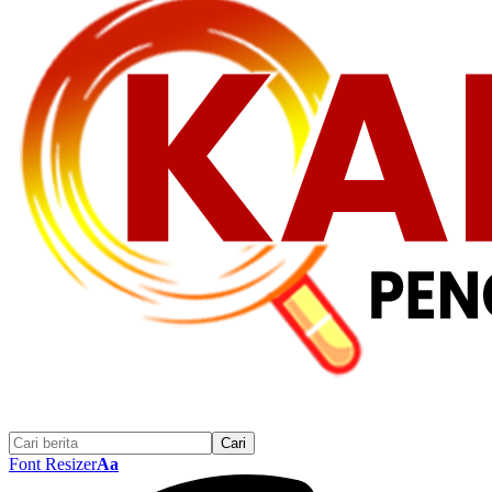
Font Resizer
Aa