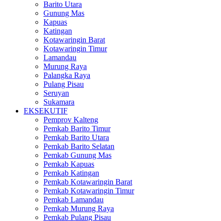
Barito Utara
Gunung Mas
Kapuas
Katingan
Kotawaringin Barat
Kotawaringin Timur
Lamandau
Murung Raya
Palangka Raya
Pulang Pisau
Seruyan
Sukamara
EKSEKUTIF
Pemprov Kalteng
Pemkab Barito Timur
Pemkab Barito Utara
Pemkab Barito Selatan
Pemkab Gunung Mas
Pemkab Kapuas
Pemkab Katingan
Pemkab Kotawaringin Barat
Pemkab Kotawaringin Timur
Pemkab Lamandau
Pemkab Murung Raya
Pemkab Pulang Pisau