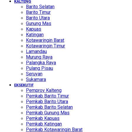
KALTENG
Barito Selatan
Barito Timur
Barito Utara
Gunung Mas
Kapuas
Katingan
Kotawaringin Barat
Kotawaringin Timur
Lamandau
Murung Raya
Palangka Raya
Pulang Pisau
Seruyan
Sukamara
EKSEKUTIF
Pemprov Kalteng
Pemkab Barito Timur
Pemkab Barito Utara
Pemkab Barito Selatan
Pemkab Gunung Mas
Pemkab Kapuas
Pemkab Katingan
Pemkab Kotawaringin Barat