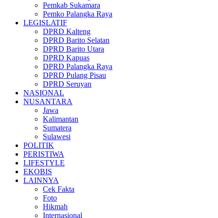
Pemkab Sukamara
Pemko Palangka Raya
LEGISLATIF
DPRD Kalteng
DPRD Barito Selatan
DPRD Barito Utara
DPRD Kapuas
DPRD Palangka Raya
DPRD Pulang Pisau
DPRD Seruyan
NASIONAL
NUSANTARA
Jawa
Kalimantan
Sumatera
Sulawesi
POLITIK
PERISTIWA
LIFESTYLE
EKOBIS
LAINNYA
Cek Fakta
Foto
Hikmah
Internasional