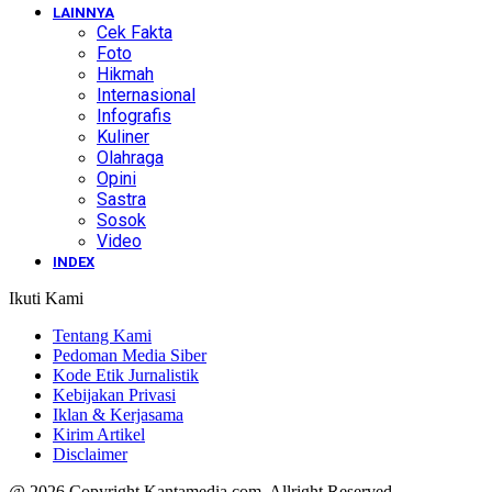
LAINNYA
Cek Fakta
Foto
Hikmah
Internasional
Infografis
Kuliner
Olahraga
Opini
Sastra
Sosok
Video
INDEX
Ikuti Kami
Tentang Kami
Pedoman Media Siber
Kode Etik Jurnalistik
Kebijakan Privasi
Iklan & Kerjasama
Kirim Artikel
Disclaimer
@ 2026 Copyright Kantamedia.com. Allright Reserved