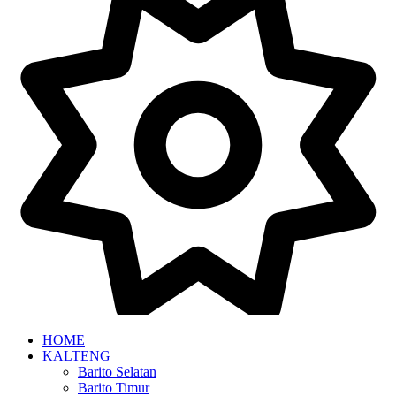
HOME
KALTENG
Barito Selatan
Barito Timur