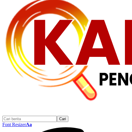
Font Resizer
Aa