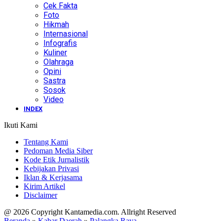
Cek Fakta
Foto
Hikmah
Internasional
Infografis
Kuliner
Olahraga
Opini
Sastra
Sosok
Video
INDEX
Ikuti Kami
Tentang Kami
Pedoman Media Siber
Kode Etik Jurnalistik
Kebijakan Privasi
Iklan & Kerjasama
Kirim Artikel
Disclaimer
@ 2026 Copyright Kantamedia.com. Allright Reserved
Beranda
»
Kabar Daerah
»
Palangka Raya