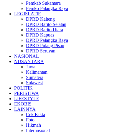
Pemkab Sukamara
Pemko Palangka Raya
LEGISLATIF
DPRD Kalteng
DPRD Barito Selatan
DPRD Barito Utara
DPRD Kapuas
DPRD Palangka Raya
DPRD Pulang Pisau
DPRD Seruyan
NASIONAL
NUSANTARA
Jawa
Kalimantan
Sumatera
Sulawesi
POLITIK
PERISTIWA
LIFESTYLE
EKOBIS
LAINNYA
Cek Fakta
Foto
Hikmah
Internasional