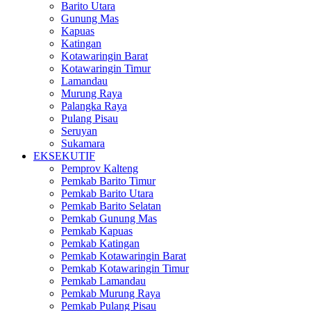
Barito Utara
Gunung Mas
Kapuas
Katingan
Kotawaringin Barat
Kotawaringin Timur
Lamandau
Murung Raya
Palangka Raya
Pulang Pisau
Seruyan
Sukamara
EKSEKUTIF
Pemprov Kalteng
Pemkab Barito Timur
Pemkab Barito Utara
Pemkab Barito Selatan
Pemkab Gunung Mas
Pemkab Kapuas
Pemkab Katingan
Pemkab Kotawaringin Barat
Pemkab Kotawaringin Timur
Pemkab Lamandau
Pemkab Murung Raya
Pemkab Pulang Pisau