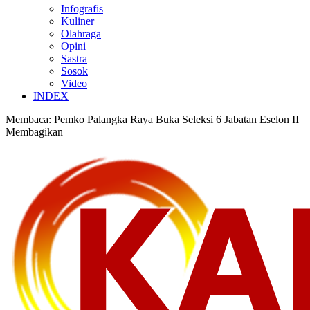
Infografis
Kuliner
Olahraga
Opini
Sastra
Sosok
Video
INDEX
Membaca:
Pemko Palangka Raya Buka Seleksi 6 Jabatan Eselon II
Membagikan