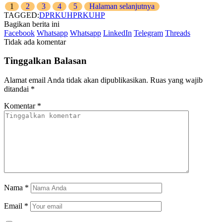
1
2
3
4
5
Halaman selanjutnya
TAGGED:
DPR
KUHP
RKUHP
Bagikan berita ini
Facebook
Whatsapp
Whatsapp
LinkedIn
Telegram
Threads
Tidak ada komentar
Tinggalkan Balasan
Alamat email Anda tidak akan dipublikasikan.
Ruas yang wajib
ditandai
*
Komentar
*
Nama
*
Email
*