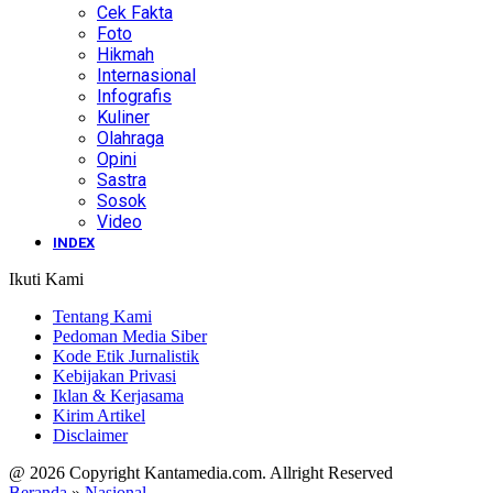
Cek Fakta
Foto
Hikmah
Internasional
Infografis
Kuliner
Olahraga
Opini
Sastra
Sosok
Video
INDEX
Ikuti Kami
Tentang Kami
Pedoman Media Siber
Kode Etik Jurnalistik
Kebijakan Privasi
Iklan & Kerjasama
Kirim Artikel
Disclaimer
@ 2026 Copyright Kantamedia.com. Allright Reserved
Beranda
»
Nasional