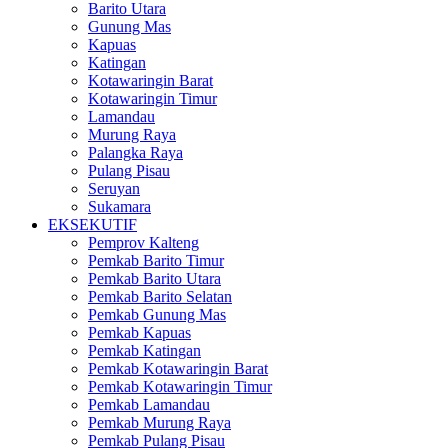
Barito Utara
Gunung Mas
Kapuas
Katingan
Kotawaringin Barat
Kotawaringin Timur
Lamandau
Murung Raya
Palangka Raya
Pulang Pisau
Seruyan
Sukamara
EKSEKUTIF
Pemprov Kalteng
Pemkab Barito Timur
Pemkab Barito Utara
Pemkab Barito Selatan
Pemkab Gunung Mas
Pemkab Kapuas
Pemkab Katingan
Pemkab Kotawaringin Barat
Pemkab Kotawaringin Timur
Pemkab Lamandau
Pemkab Murung Raya
Pemkab Pulang Pisau