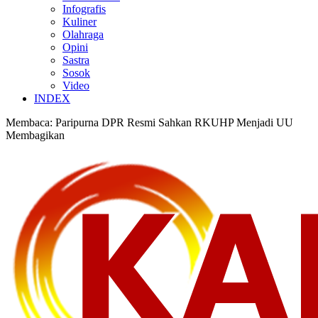
Infografis
Kuliner
Olahraga
Opini
Sastra
Sosok
Video
INDEX
Membaca:
Paripurna DPR Resmi Sahkan RKUHP Menjadi UU
Membagikan