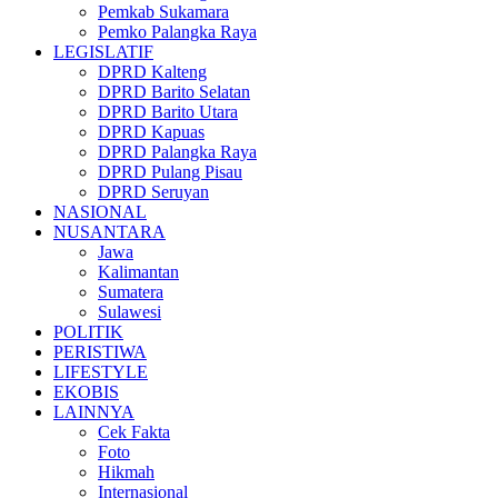
Pemkab Sukamara
Pemko Palangka Raya
LEGISLATIF
DPRD Kalteng
DPRD Barito Selatan
DPRD Barito Utara
DPRD Kapuas
DPRD Palangka Raya
DPRD Pulang Pisau
DPRD Seruyan
NASIONAL
NUSANTARA
Jawa
Kalimantan
Sumatera
Sulawesi
POLITIK
PERISTIWA
LIFESTYLE
EKOBIS
LAINNYA
Cek Fakta
Foto
Hikmah
Internasional