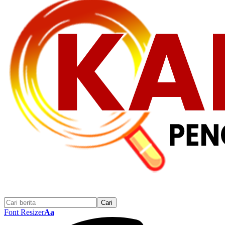
Font Resizer
Aa