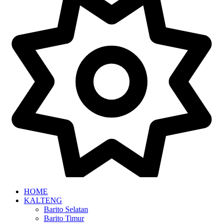
HOME
KALTENG
Barito Selatan
Barito Timur