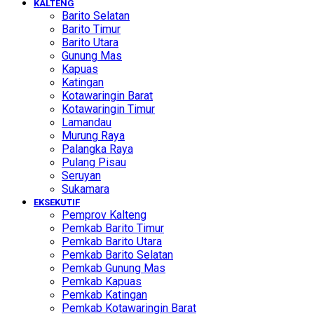
KALTENG
Barito Selatan
Barito Timur
Barito Utara
Gunung Mas
Kapuas
Katingan
Kotawaringin Barat
Kotawaringin Timur
Lamandau
Murung Raya
Palangka Raya
Pulang Pisau
Seruyan
Sukamara
EKSEKUTIF
Pemprov Kalteng
Pemkab Barito Timur
Pemkab Barito Utara
Pemkab Barito Selatan
Pemkab Gunung Mas
Pemkab Kapuas
Pemkab Katingan
Pemkab Kotawaringin Barat