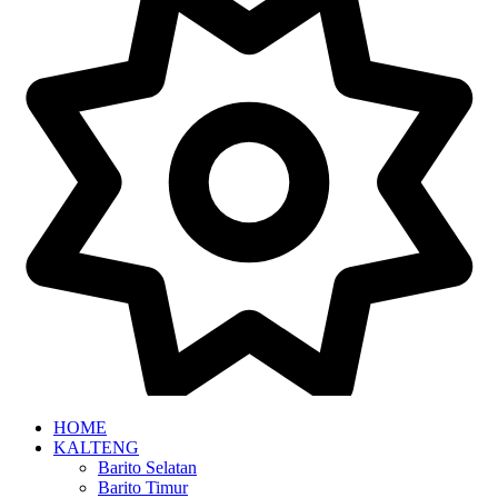
HOME
KALTENG
Barito Selatan
Barito Timur