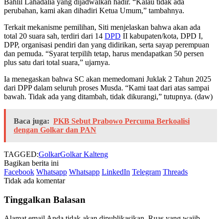
Bahlil Lahadalia yang dijadwalkan hadir. “Kalau tidak ada
perubahan, kami akan dihadiri Ketua Umum,” tambahnya.
Terkait mekanisme pemilihan, Siti menjelaskan bahwa akan ada
total 20 suara sah, terdiri dari 14
DPD
II kabupaten/kota, DPD I,
DPP, organisasi pendiri dan yang didirikan, serta sayap perempuan
dan pemuda. “Syarat terpilih tetap, harus mendapatkan 50 persen
plus satu dari total suara,” ujarnya.
Ia menegaskan bahwa SC akan memedomani Juklak 2 Tahun 2025
dari DPP dalam seluruh proses Musda. “Kami taat dari atas sampai
bawah. Tidak ada yang ditambah, tidak dikurangi,” tutupnya. (daw)
Baca juga:
PKB Sebut Prabowo Percuma Berkoalisi
dengan Golkar dan PAN
TAGGED:
Golkar
Golkar Kalteng
Bagikan berita ini
Facebook
Whatsapp
Whatsapp
LinkedIn
Telegram
Threads
Tidak ada komentar
Tinggalkan Balasan
Alamat email Anda tidak akan dipublikasikan.
Ruas yang wajib