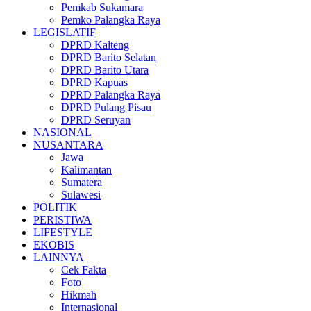
Pemkab Sukamara
Pemko Palangka Raya
LEGISLATIF
DPRD Kalteng
DPRD Barito Selatan
DPRD Barito Utara
DPRD Kapuas
DPRD Palangka Raya
DPRD Pulang Pisau
DPRD Seruyan
NASIONAL
NUSANTARA
Jawa
Kalimantan
Sumatera
Sulawesi
POLITIK
PERISTIWA
LIFESTYLE
EKOBIS
LAINNYA
Cek Fakta
Foto
Hikmah
Internasional