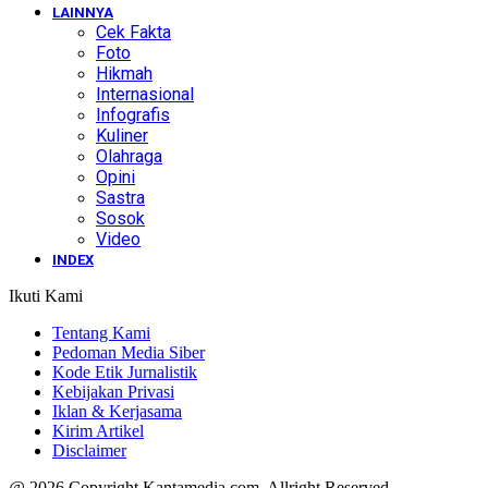
LAINNYA
Cek Fakta
Foto
Hikmah
Internasional
Infografis
Kuliner
Olahraga
Opini
Sastra
Sosok
Video
INDEX
Ikuti Kami
Tentang Kami
Pedoman Media Siber
Kode Etik Jurnalistik
Kebijakan Privasi
Iklan & Kerjasama
Kirim Artikel
Disclaimer
@ 2026 Copyright Kantamedia.com. Allright Reserved