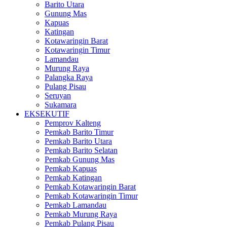
Barito Utara
Gunung Mas
Kapuas
Katingan
Kotawaringin Barat
Kotawaringin Timur
Lamandau
Murung Raya
Palangka Raya
Pulang Pisau
Seruyan
Sukamara
EKSEKUTIF
Pemprov Kalteng
Pemkab Barito Timur
Pemkab Barito Utara
Pemkab Barito Selatan
Pemkab Gunung Mas
Pemkab Kapuas
Pemkab Katingan
Pemkab Kotawaringin Barat
Pemkab Kotawaringin Timur
Pemkab Lamandau
Pemkab Murung Raya
Pemkab Pulang Pisau