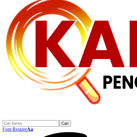
Font Resizer
Aa