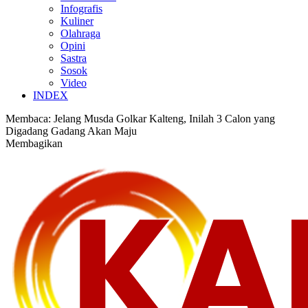
Infografis
Kuliner
Olahraga
Opini
Sastra
Sosok
Video
INDEX
Membaca:
Jelang Musda Golkar Kalteng, Inilah 3 Calon yang
Digadang Gadang Akan Maju
Membagikan