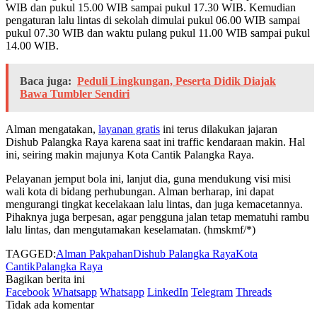
WIB dan pukul 15.00 WIB sampai pukul 17.30 WIB. Kemudian
pengaturan lalu lintas di sekolah dimulai pukul 06.00 WIB sampai
pukul 07.30 WIB dan waktu pulang pukul 11.00 WIB sampai pukul
14.00 WIB.
Baca juga:
Peduli Lingkungan, Peserta Didik Diajak
Bawa Tumbler Sendiri
Alman mengatakan,
layanan gratis
ini terus dilakukan jajaran
Dishub Palangka Raya karena saat ini traffic kendaraan makin. Hal
ini, seiring makin majunya Kota Cantik Palangka Raya.
Pelayanan jemput bola ini, lanjut dia, guna mendukung visi misi
wali kota di bidang perhubungan. Alman berharap, ini dapat
mengurangi tingkat kecelakaan lalu lintas, dan juga kemacetannya.
Pihaknya juga berpesan, agar pengguna jalan tetap mematuhi rambu
lalu lintas, dan mengutamakan keselamatan. (hmskmf/*)
TAGGED:
Alman Pakpahan
Dishub Palangka Raya
Kota
Cantik
Palangka Raya
Bagikan berita ini
Facebook
Whatsapp
Whatsapp
LinkedIn
Telegram
Threads
Tidak ada komentar