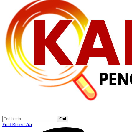
Font Resizer
Aa