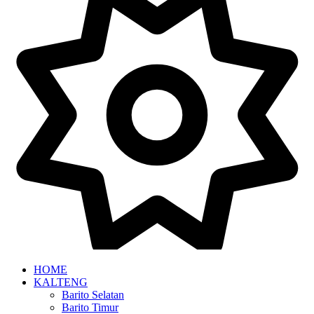
HOME
KALTENG
Barito Selatan
Barito Timur