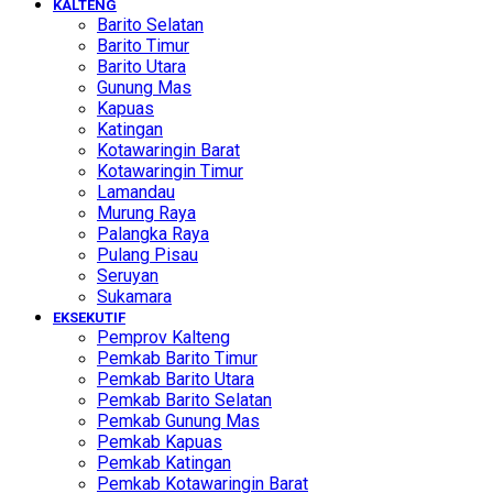
KALTENG
Barito Selatan
Barito Timur
Barito Utara
Gunung Mas
Kapuas
Katingan
Kotawaringin Barat
Kotawaringin Timur
Lamandau
Murung Raya
Palangka Raya
Pulang Pisau
Seruyan
Sukamara
EKSEKUTIF
Pemprov Kalteng
Pemkab Barito Timur
Pemkab Barito Utara
Pemkab Barito Selatan
Pemkab Gunung Mas
Pemkab Kapuas
Pemkab Katingan
Pemkab Kotawaringin Barat