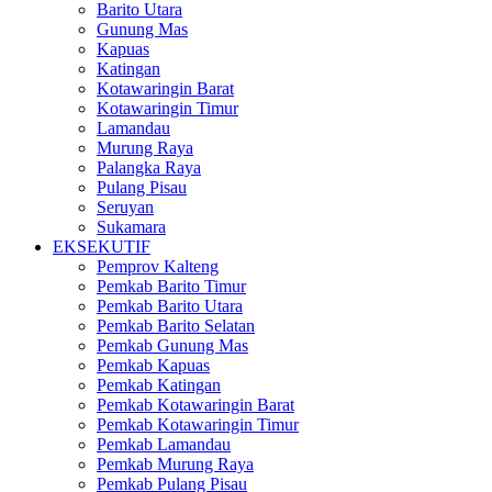
Barito Utara
Gunung Mas
Kapuas
Katingan
Kotawaringin Barat
Kotawaringin Timur
Lamandau
Murung Raya
Palangka Raya
Pulang Pisau
Seruyan
Sukamara
EKSEKUTIF
Pemprov Kalteng
Pemkab Barito Timur
Pemkab Barito Utara
Pemkab Barito Selatan
Pemkab Gunung Mas
Pemkab Kapuas
Pemkab Katingan
Pemkab Kotawaringin Barat
Pemkab Kotawaringin Timur
Pemkab Lamandau
Pemkab Murung Raya
Pemkab Pulang Pisau