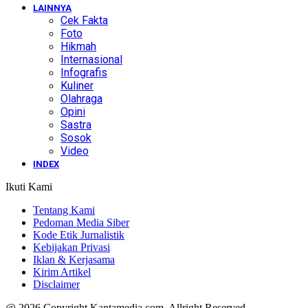
LAINNYA
Cek Fakta
Foto
Hikmah
Internasional
Infografis
Kuliner
Olahraga
Opini
Sastra
Sosok
Video
INDEX
Ikuti Kami
Tentang Kami
Pedoman Media Siber
Kode Etik Jurnalistik
Kebijakan Privasi
Iklan & Kerjasama
Kirim Artikel
Disclaimer
@ 2026 Copyright Kantamedia.com. Allright Reserved