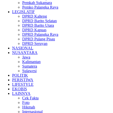
Pemkab Sukamara
Pemko Palangka Raya
LEGISLATIF
DPRD Kalteng
DPRD Barito Selatan
DPRD Barito Utara
DPRD Kapuas
DPRD Palangka Raya
DPRD Pulang Pisau
DPRD Seruyan
NASIONAL
NUSANTARA
Jawa
Kalimantan
Sumatera
Sulawesi
POLITIK
PERISTIWA
LIFESTYLE
EKOBIS
LAINNYA
Cek Fakta
Foto
Hikmah
Internasional