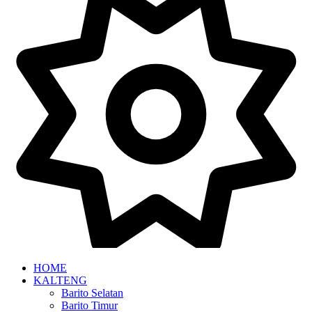
HOME
KALTENG
Barito Selatan
Barito Timur