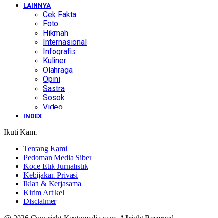
LAINNYA
Cek Fakta
Foto
Hikmah
Internasional
Infografis
Kuliner
Olahraga
Opini
Sastra
Sosok
Video
INDEX
Ikuti Kami
Tentang Kami
Pedoman Media Siber
Kode Etik Jurnalistik
Kebijakan Privasi
Iklan & Kerjasama
Kirim Artikel
Disclaimer
@ 2026 Copyright Kantamedia.com. Allright Reserved