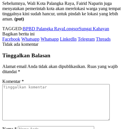
Sebelumnya, Wali Kota Palangka Raya, Fairid Naparin juga
menyatakan pemerintah kota akan merelokasi warga yang tempat
tinggalnya kini sudah hancur, untuk pindah ke lokasi yang lebih
aman.
(put)
TAGGED:
BPBD Palangka Raya
Longsor
Sungai Kahayan
Bagikan berita ini
Facebook
Whatsapp
Whatsapp
LinkedIn
Telegram
Threads
Tidak ada komentar
Tinggalkan Balasan
Alamat email Anda tidak akan dipublikasikan.
Ruas yang wajib
ditandai
*
Komentar
*
Nama
*