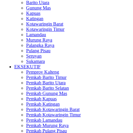
Barito Utara
Gunung Mas
Kapuas
Katingan
Kotawaringin Barat
Kotawaringin Timur
Lamandau
Murung Raya
Palangka Raya
Pulang Pisau
Seruyan
Sukamara
EKSEKUTIF
Pemprov Kalteng
Pemkab Barito Timur
Pemkab Barito Utara
Pemkab Barito Selatan
Pemkab Gunung Mas
Pemkab Kapuas
Pemkab Katingan
Pemkab Kotawaringin Barat
Pemkab Kotawaringin Timur
Pemkab Lamandau
Pemkab Murung Raya
Pemkab Pulang Pisau