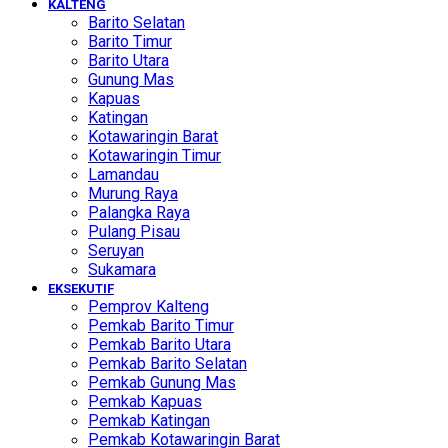
KALTENG
Barito Selatan
Barito Timur
Barito Utara
Gunung Mas
Kapuas
Katingan
Kotawaringin Barat
Kotawaringin Timur
Lamandau
Murung Raya
Palangka Raya
Pulang Pisau
Seruyan
Sukamara
EKSEKUTIF
Pemprov Kalteng
Pemkab Barito Timur
Pemkab Barito Utara
Pemkab Barito Selatan
Pemkab Gunung Mas
Pemkab Kapuas
Pemkab Katingan
Pemkab Kotawaringin Barat