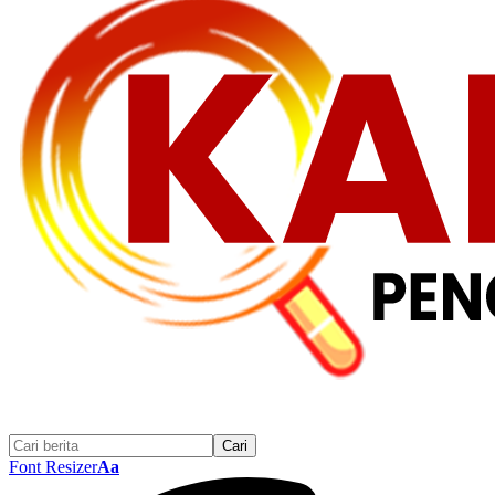
Font Resizer
Aa