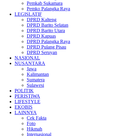
Pemkab Sukamara
Pemko Palangka Raya
LEGISLATIF
DPRD Kalteng
DPRD Barito Selatan
DPRD Barito Utara
DPRD Kapuas
DPRD Palangka Raya
DPRD Pulang Pisau
DPRD Seruyan
NASIONAL
NUSANTARA
Jawa
Kalimantan
Sumatera
Sulawesi
POLITIK
PERISTIWA
LIFESTYLE
EKOBIS
LAINNYA
Cek Fakta
Foto
Hikmah
Internasional