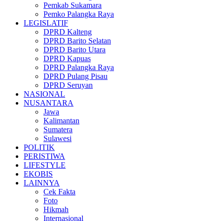
Pemkab Sukamara
Pemko Palangka Raya
LEGISLATIF
DPRD Kalteng
DPRD Barito Selatan
DPRD Barito Utara
DPRD Kapuas
DPRD Palangka Raya
DPRD Pulang Pisau
DPRD Seruyan
NASIONAL
NUSANTARA
Jawa
Kalimantan
Sumatera
Sulawesi
POLITIK
PERISTIWA
LIFESTYLE
EKOBIS
LAINNYA
Cek Fakta
Foto
Hikmah
Internasional