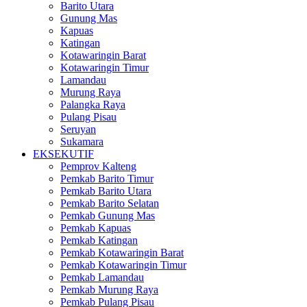
Barito Utara
Gunung Mas
Kapuas
Katingan
Kotawaringin Barat
Kotawaringin Timur
Lamandau
Murung Raya
Palangka Raya
Pulang Pisau
Seruyan
Sukamara
EKSEKUTIF
Pemprov Kalteng
Pemkab Barito Timur
Pemkab Barito Utara
Pemkab Barito Selatan
Pemkab Gunung Mas
Pemkab Kapuas
Pemkab Katingan
Pemkab Kotawaringin Barat
Pemkab Kotawaringin Timur
Pemkab Lamandau
Pemkab Murung Raya
Pemkab Pulang Pisau