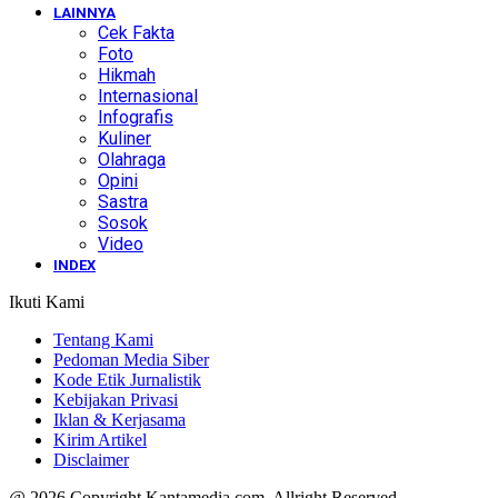
LAINNYA
Cek Fakta
Foto
Hikmah
Internasional
Infografis
Kuliner
Olahraga
Opini
Sastra
Sosok
Video
INDEX
Ikuti Kami
Tentang Kami
Pedoman Media Siber
Kode Etik Jurnalistik
Kebijakan Privasi
Iklan & Kerjasama
Kirim Artikel
Disclaimer
@ 2026 Copyright Kantamedia.com. Allright Reserved