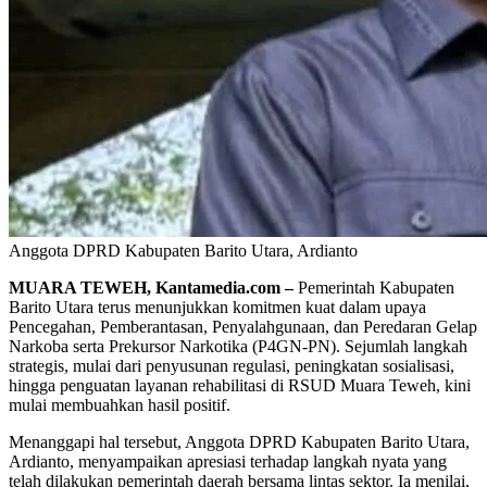
Anggota DPRD Kabupaten Barito Utara, Ardianto
MUARA TEWEH, Kantamedia.com –
Pemerintah Kabupaten
Barito Utara terus menunjukkan komitmen kuat dalam upaya
Pencegahan, Pemberantasan, Penyalahgunaan, dan Peredaran Gelap
Narkoba serta Prekursor Narkotika (P4GN-PN). Sejumlah langkah
strategis, mulai dari penyusunan regulasi, peningkatan sosialisasi,
hingga penguatan layanan rehabilitasi di RSUD Muara Teweh, kini
mulai membuahkan hasil positif.
Menanggapi hal tersebut, Anggota DPRD Kabupaten Barito Utara,
Ardianto, menyampaikan apresiasi terhadap langkah nyata yang
telah dilakukan pemerintah daerah bersama lintas sektor. Ia menilai,