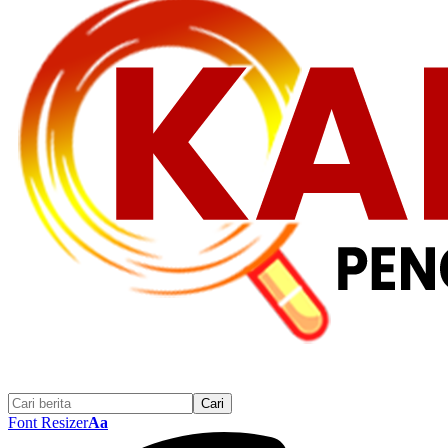
Font Resizer
Aa