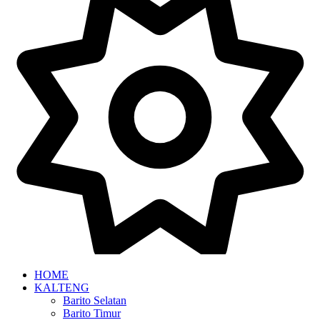
HOME
KALTENG
Barito Selatan
Barito Timur