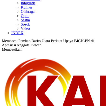
Infografis
Kuliner
Olahraga
Opini
Sastra
Sosok
Video
INDEX
Membaca:
Pemkab Barito Utara Perkuat Upaya P4GN-PN di
Apresiasi Anggota Dewan
Membagikan