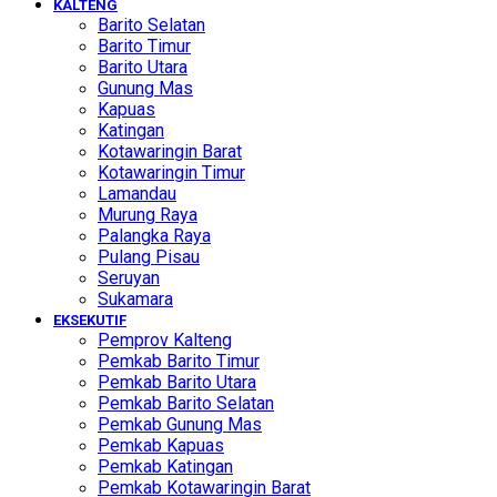
KALTENG
Barito Selatan
Barito Timur
Barito Utara
Gunung Mas
Kapuas
Katingan
Kotawaringin Barat
Kotawaringin Timur
Lamandau
Murung Raya
Palangka Raya
Pulang Pisau
Seruyan
Sukamara
EKSEKUTIF
Pemprov Kalteng
Pemkab Barito Timur
Pemkab Barito Utara
Pemkab Barito Selatan
Pemkab Gunung Mas
Pemkab Kapuas
Pemkab Katingan
Pemkab Kotawaringin Barat