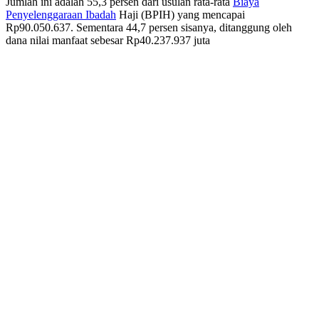
Jumlah ini adalah 55,3 persen dari usulan rata-rata
Biaya
Penyelenggaraan
Ibadah
Haji (BPIH) yang mencapai
Rp90.050.637. Sementara 44,7 persen sisanya, ditanggung oleh
dana nilai manfaat sebesar Rp40.237.937 juta