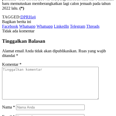
baru memutuskan memberangkatkan lagi calon jemaah pada tahun
2022 lalu.
(*)
TAGGED:
DPR
Haji
Bagikan berita ini
Facebook
Whatsapp
Whatsapp
LinkedIn
Telegram
Threads
Tidak ada komentar
Tinggalkan Balasan
Alamat email Anda tidak akan dipublikasikan.
Ruas yang wajib
ditandai
*
Komentar
*
Nama
*