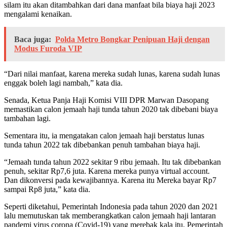
silam itu akan ditambahkan dari dana manfaat bila biaya haji 2023
mengalami kenaikan.
Baca juga:
Polda Metro Bongkar Penipuan Haji dengan
Modus Furoda VIP
“Dari nilai manfaat, karena mereka sudah lunas, karena sudah lunas
enggak boleh lagi nambah,” kata dia.
Senada, Ketua Panja Haji Komisi VIII DPR Marwan Dasopang
memastikan calon jemaah haji tunda tahun 2020 tak dibebani biaya
tambahan lagi.
Sementara itu, ia mengatakan calon jemaah haji berstatus lunas
tunda tahun 2022 tak dibebankan penuh tambahan biaya haji.
“Jemaah tunda tahun 2022 sekitar 9 ribu jemaah. Itu tak dibebankan
penuh, sekitar Rp7,6 juta. Karena mereka punya virtual account.
Dan dikonversi pada kewajibannya. Karena itu Mereka bayar Rp7
sampai Rp8 juta,” kata dia.
Seperti diketahui, Pemerintah Indonesia pada tahun 2020 dan 2021
lalu memutuskan tak memberangkatkan calon jemaah haji lantaran
pandemi virus corona (Covid-19) yang merebak kala itu. Pemerintah