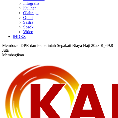
Infografis
Kuliner
Olahraga
Opini
Sastra
Sosok
Video
INDEX
Membaca:
DPR dan Pemerintah Sepakati Biaya Haji 2023 Rp49,8
Juta
Membagikan