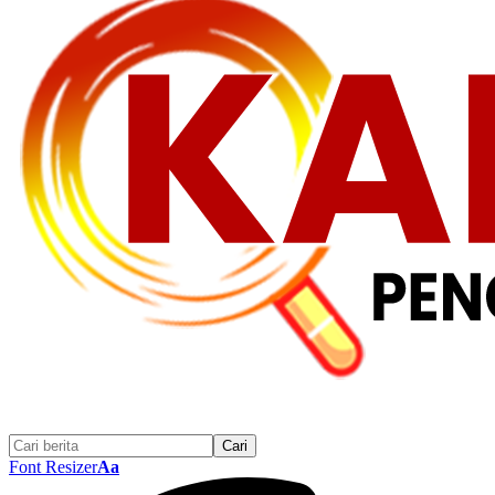
Font Resizer
Aa