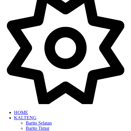
HOME
KALTENG
Barito Selatan
Barito Timur