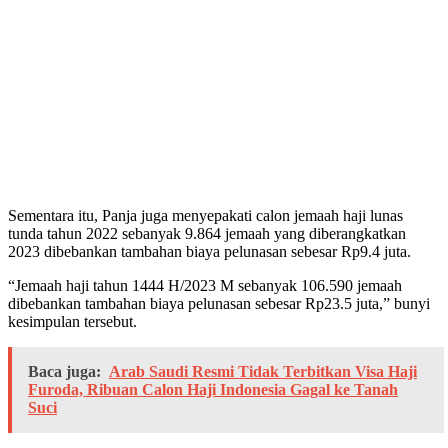
Sementara itu, Panja juga menyepakati calon jemaah haji lunas
tunda tahun 2022 sebanyak 9.864 jemaah yang diberangkatkan
2023 dibebankan tambahan biaya pelunasan sebesar Rp9.4 juta.
“Jemaah haji tahun 1444 H/2023 M sebanyak 106.590 jemaah
dibebankan tambahan biaya pelunasan sebesar Rp23.5 juta,” bunyi
kesimpulan tersebut.
Baca juga:
Arab Saudi Resmi Tidak Terbitkan Visa Haji
Furoda, Ribuan Calon Haji Indonesia Gagal ke Tanah
Suci