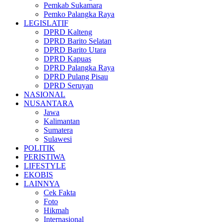
Pemkab Sukamara
Pemko Palangka Raya
LEGISLATIF
DPRD Kalteng
DPRD Barito Selatan
DPRD Barito Utara
DPRD Kapuas
DPRD Palangka Raya
DPRD Pulang Pisau
DPRD Seruyan
NASIONAL
NUSANTARA
Jawa
Kalimantan
Sumatera
Sulawesi
POLITIK
PERISTIWA
LIFESTYLE
EKOBIS
LAINNYA
Cek Fakta
Foto
Hikmah
Internasional