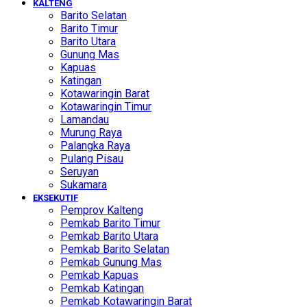
KALTENG
Barito Selatan
Barito Timur
Barito Utara
Gunung Mas
Kapuas
Katingan
Kotawaringin Barat
Kotawaringin Timur
Lamandau
Murung Raya
Palangka Raya
Pulang Pisau
Seruyan
Sukamara
EKSEKUTIF
Pemprov Kalteng
Pemkab Barito Timur
Pemkab Barito Utara
Pemkab Barito Selatan
Pemkab Gunung Mas
Pemkab Kapuas
Pemkab Katingan
Pemkab Kotawaringin Barat