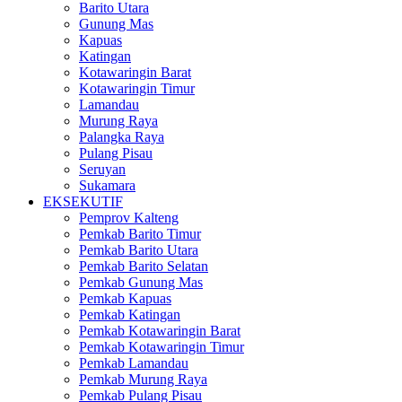
Barito Utara
Gunung Mas
Kapuas
Katingan
Kotawaringin Barat
Kotawaringin Timur
Lamandau
Murung Raya
Palangka Raya
Pulang Pisau
Seruyan
Sukamara
EKSEKUTIF
Pemprov Kalteng
Pemkab Barito Timur
Pemkab Barito Utara
Pemkab Barito Selatan
Pemkab Gunung Mas
Pemkab Kapuas
Pemkab Katingan
Pemkab Kotawaringin Barat
Pemkab Kotawaringin Timur
Pemkab Lamandau
Pemkab Murung Raya
Pemkab Pulang Pisau