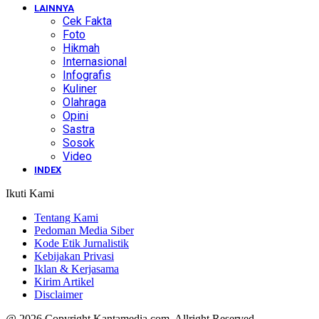
LAINNYA
Cek Fakta
Foto
Hikmah
Internasional
Infografis
Kuliner
Olahraga
Opini
Sastra
Sosok
Video
INDEX
Ikuti Kami
Tentang Kami
Pedoman Media Siber
Kode Etik Jurnalistik
Kebijakan Privasi
Iklan & Kerjasama
Kirim Artikel
Disclaimer
@ 2026 Copyright Kantamedia.com. Allright Reserved