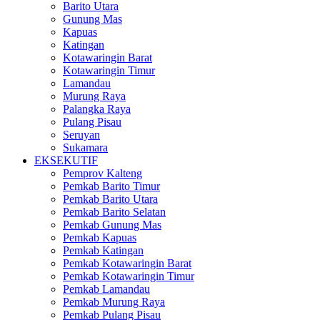
Barito Utara
Gunung Mas
Kapuas
Katingan
Kotawaringin Barat
Kotawaringin Timur
Lamandau
Murung Raya
Palangka Raya
Pulang Pisau
Seruyan
Sukamara
EKSEKUTIF
Pemprov Kalteng
Pemkab Barito Timur
Pemkab Barito Utara
Pemkab Barito Selatan
Pemkab Gunung Mas
Pemkab Kapuas
Pemkab Katingan
Pemkab Kotawaringin Barat
Pemkab Kotawaringin Timur
Pemkab Lamandau
Pemkab Murung Raya
Pemkab Pulang Pisau