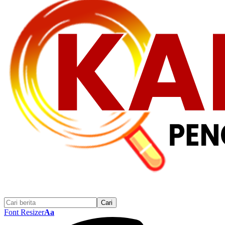
Font Resizer
Aa