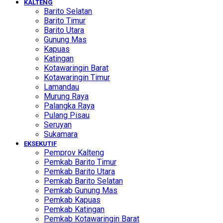
KALTENG
Barito Selatan
Barito Timur
Barito Utara
Gunung Mas
Kapuas
Katingan
Kotawaringin Barat
Kotawaringin Timur
Lamandau
Murung Raya
Palangka Raya
Pulang Pisau
Seruyan
Sukamara
EKSEKUTIF
Pemprov Kalteng
Pemkab Barito Timur
Pemkab Barito Utara
Pemkab Barito Selatan
Pemkab Gunung Mas
Pemkab Kapuas
Pemkab Katingan
Pemkab Kotawaringin Barat