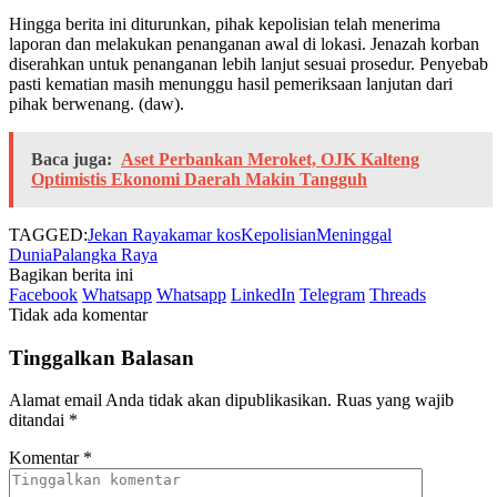
Hingga berita ini diturunkan, pihak kepolisian telah menerima
laporan dan melakukan penanganan awal di lokasi. Jenazah korban
diserahkan untuk penanganan lebih lanjut sesuai prosedur. Penyebab
pasti kematian masih menunggu hasil pemeriksaan lanjutan dari
pihak berwenang. (daw).
Baca juga:
Aset Perbankan Meroket, OJK Kalteng
Optimistis Ekonomi Daerah Makin Tangguh
TAGGED:
Jekan Raya
kamar kos
Kepolisian
Meninggal
Dunia
Palangka Raya
Bagikan berita ini
Facebook
Whatsapp
Whatsapp
LinkedIn
Telegram
Threads
Tidak ada komentar
Tinggalkan Balasan
Alamat email Anda tidak akan dipublikasikan.
Ruas yang wajib
ditandai
*
Komentar
*