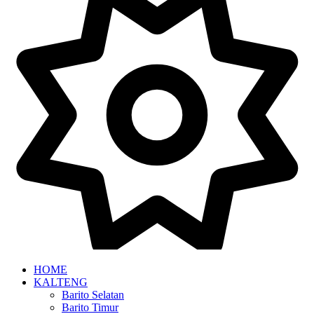
HOME
KALTENG
Barito Selatan
Barito Timur