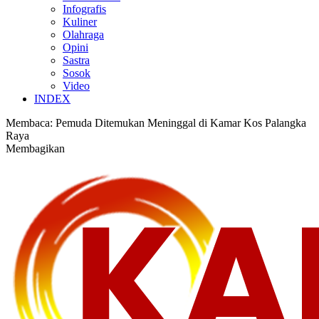
Infografis
Kuliner
Olahraga
Opini
Sastra
Sosok
Video
INDEX
Membaca:
Pemuda Ditemukan Meninggal di Kamar Kos Palangka
Raya
Membagikan