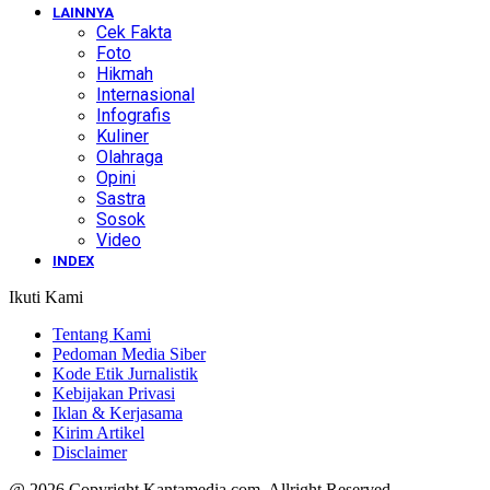
LAINNYA
Cek Fakta
Foto
Hikmah
Internasional
Infografis
Kuliner
Olahraga
Opini
Sastra
Sosok
Video
INDEX
Ikuti Kami
Tentang Kami
Pedoman Media Siber
Kode Etik Jurnalistik
Kebijakan Privasi
Iklan & Kerjasama
Kirim Artikel
Disclaimer
@ 2026 Copyright Kantamedia.com. Allright Reserved